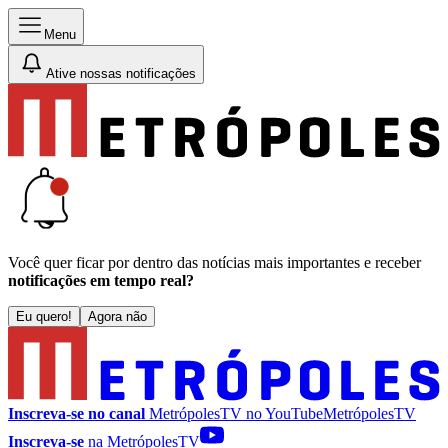
Menu
Ative nossas notificações
Você quer ficar por dentro das notícias mais importantes e receber
notificações em tempo real?
Eu quero!
Agora não
Inscreva-se no canal
MetrópolesTV no
YouTube
MetrópolesTV
Inscreva-se
na MetrópolesTV