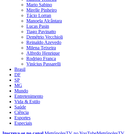
Mario Sabino
Mirelle Pinheiro
Tácio Lorran
Manoela Alcântara
Lucas Pasin
Tiago Pavinatto
Demétrio Vecchioli
Reinaldo Azevedo
Milena Teixeira
Alfredo Henrique
Rodrigo França
Vinícius Passarelli
Brasil
DF
SP
MG
Mundo
Entretenimento
Vida & Estilo
Saúde
Ciência
Esportes
Especiais
Inscreva-se no canal
MetrópolesTV no
YouTube
MetrópolesTV