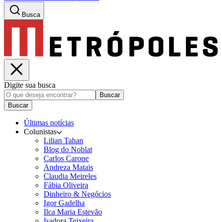
Busca
Digite sua busca
Buscar
Buscar
Últimas notícias
Colunistas
Lilian Tahan
Blog do Noblat
Carlos Carone
Andreza Matais
Claudia Meireles
Fábia Oliveira
Dinheiro & Negócios
Igor Gadelha
Ilca Maria Estevão
Isadora Teixeira