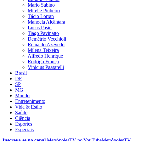
Mario Sabino
Mirelle Pinheiro
Tácio Lorran
Manoela Alcântara
Lucas Pasin
Tiago Pavinatto
Demétrio Vecchioli
Reinaldo Azevedo
Milena Teixeira
Alfredo Henrique
Rodrigo França
Vinícius Passarelli
Brasil
DF
SP
MG
Mundo
Entretenimento
Vida & Estilo
Saúde
Ciência
Esportes
Especiais
Inscreva-se no canal
MetrópolesTV no
YouTube
MetrópolesTV