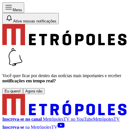
Menu
Ative nossas notificações
Você quer ficar por dentro das notícias mais importantes e receber
notificações em tempo real?
Eu quero!
Agora não
Inscreva-se no canal
MetrópolesTV no
YouTube
MetrópolesTV
Inscreva-se
na MetrópolesTV