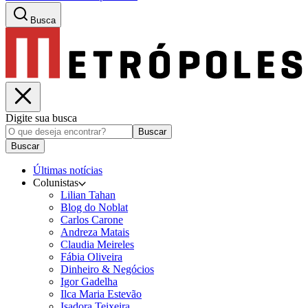
Busca
Digite sua busca
Buscar
Buscar
Últimas notícias
Colunistas
Lilian Tahan
Blog do Noblat
Carlos Carone
Andreza Matais
Claudia Meireles
Fábia Oliveira
Dinheiro & Negócios
Igor Gadelha
Ilca Maria Estevão
Isadora Teixeira