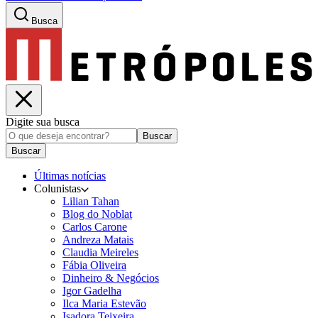
Busca
Digite sua busca
Buscar
Buscar
Últimas notícias
Colunistas
Lilian Tahan
Blog do Noblat
Carlos Carone
Andreza Matais
Claudia Meireles
Fábia Oliveira
Dinheiro & Negócios
Igor Gadelha
Ilca Maria Estevão
Isadora Teixeira