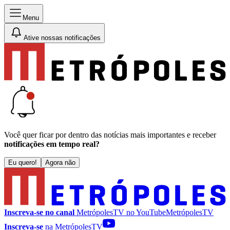
Menu
Ative nossas notificações
Você quer ficar por dentro das notícias mais importantes e receber
notificações em tempo real?
Eu quero!
Agora não
Inscreva-se no canal
MetrópolesTV no
YouTube
MetrópolesTV
Inscreva-se
na MetrópolesTV