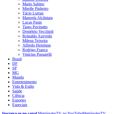
Mario Sabino
Mirelle Pinheiro
Tácio Lorran
Manoela Alcântara
Lucas Pasin
Tiago Pavinatto
Demétrio Vecchioli
Reinaldo Azevedo
Milena Teixeira
Alfredo Henrique
Rodrigo França
Vinícius Passarelli
Brasil
DF
SP
MG
Mundo
Entretenimento
Vida & Estilo
Saúde
Ciência
Esportes
Especiais
Inscreva-se no canal
MetrópolesTV no
YouTube
MetrópolesTV