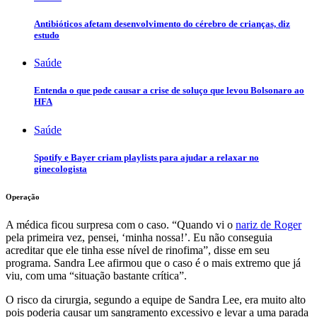
Antibióticos afetam desenvolvimento do cérebro de crianças, diz
estudo
Saúde
Entenda o que pode causar a crise de soluço que levou Bolsonaro ao
HFA
Saúde
Spotify e Bayer criam playlists para ajudar a relaxar no
ginecologista
Operação
A médica ficou surpresa com o caso. “Quando vi o
nariz de Roger
pela primeira vez, pensei, ‘minha nossa!’. Eu não conseguia
acreditar que ele tinha esse nível de rinofima”, disse em seu
programa. Sandra Lee afirmou que o caso é o mais extremo que já
viu, com uma “situação bastante crítica”.
O risco da cirurgia, segundo a equipe de Sandra Lee, era muito alto
pois poderia causar um sangramento excessivo e levar a uma parada