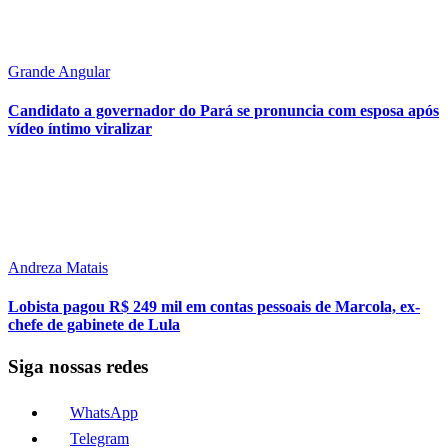
Grande Angular
Candidato a governador do Pará se pronuncia com esposa após
vídeo íntimo viralizar
Andreza Matais
Lobista pagou R$ 249 mil em contas pessoais de Marcola, ex-
chefe de gabinete de Lula
Siga nossas redes
WhatsApp
Telegram