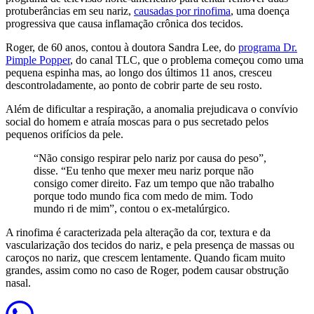
protuberâncias em seu nariz,
causadas por rinofima
, uma doença
progressiva que causa inflamação crônica dos tecidos.
Roger, de 60 anos, contou à doutora Sandra Lee, do
programa Dr.
Pimple Popper
, do canal TLC, que o problema começou como uma
pequena espinha mas, ao longo dos últimos 11 anos, cresceu
descontroladamente, ao ponto de cobrir parte de seu rosto.
Além de dificultar a respiração, a anomalia prejudicava o convívio
social do homem e atraía moscas para o pus secretado pelos
pequenos orifícios da pele.
“Não consigo respirar pelo nariz por causa do peso”,
disse. “Eu tenho que mexer meu nariz porque não
consigo comer direito. Faz um tempo que não trabalho
porque todo mundo fica com medo de mim. Todo
mundo ri de mim”, contou o ex-metalúrgico.
A rinofima é caracterizada pela alteração da cor, textura e da
vascularização dos tecidos do nariz, e pela presença de massas ou
caroços no nariz, que crescem lentamente. Quando ficam muito
grandes, assim como no caso de Roger, podem causar obstrução
nasal.