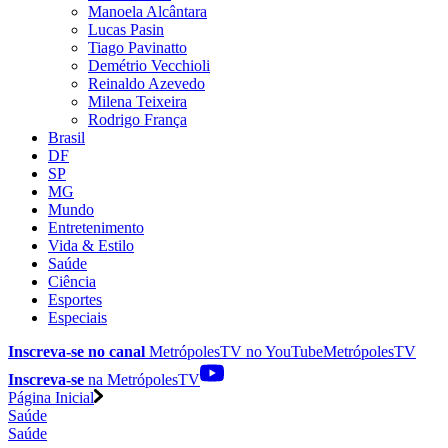
Manoela Alcântara
Lucas Pasin
Tiago Pavinatto
Demétrio Vecchioli
Reinaldo Azevedo
Milena Teixeira
Rodrigo França
Brasil
DF
SP
MG
Mundo
Entretenimento
Vida & Estilo
Saúde
Ciência
Esportes
Especiais
Inscreva-se no canal
MetrópolesTV no
YouTube
MetrópolesTV
Inscreva-se
na MetrópolesTV
Página Inicial
Saúde
Saúde