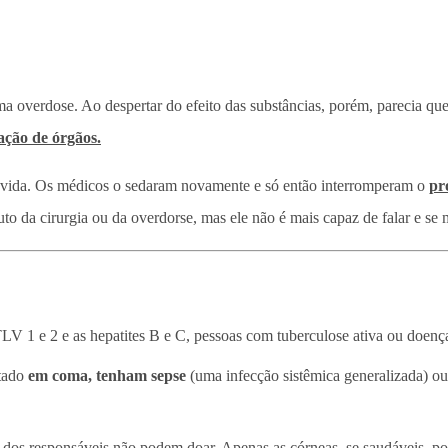
overdose. Ao despertar do efeito das substâncias, porém, parecia que
ação de órgãos.
 de vida. Os médicos o sedaram novamente e só então interromperam o
pr
ruto da cirurgia ou da overdorse, mas ele não é mais capaz de falar e se
TLV 1 e 2 e as hepatites B e C, pessoas com tuberculose ativa ou doen
stado
em coma, tenham sepse
(uma infecção sistêmica generalizada) ou 
 dos responsáveis não podem doar. Apenas as córneas, se saudáveis, po