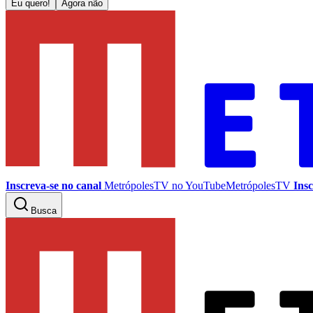
Eu quero!
Agora não
Inscreva-se no canal
MetrópolesTV no
YouTube
MetrópolesTV
Insc
Busca