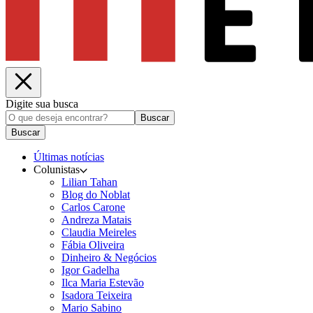
Digite sua busca
Buscar
Buscar
Últimas notícias
Colunistas
Lilian Tahan
Blog do Noblat
Carlos Carone
Andreza Matais
Claudia Meireles
Fábia Oliveira
Dinheiro & Negócios
Igor Gadelha
Ilca Maria Estevão
Isadora Teixeira
Mario Sabino