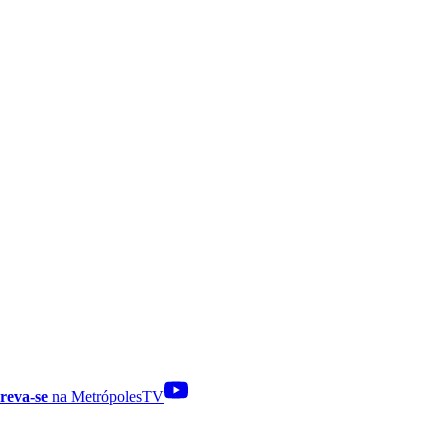
reva-se
na MetrópolesTV