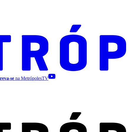
reva-se
na MetrópolesTV