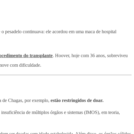
 o pesadelo continuava: ele acordou em uma maca de hospital
ocedimento do transplante
. Hoover, hoje com 36 anos, sobreviveu
 move com dificuldade.
ça de Chagas, por exemplo,
estão restringidos de doar.
insuficiência de múltiplos órgãos e sistemas (IMOS), em teoria,
dem ser doadas sem idade estabelecida. Além disso, os órgãos sólidos