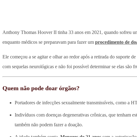
Anthony Thomas Hoover II tinha 33 anos em 2021, quando sofreu uma 
enquanto médicos se preparavam para fazer um
procedimento de do
Ele começou a se agitar e olhar ao redor após a retirada do suporte
com sequelas neurológicas e não foi possível determinar se elas são f
Quem não pode doar órgãos?
Portadores de infecções sexualmente transmissíveis, como a H
Indivíduos com doenças degenerativas crônicas, que tenham e
também não podem fazer a doação.
A idade também conta.
Menores de 21 anos
sem a autorização