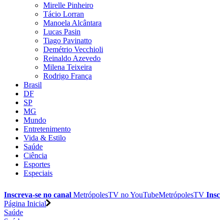
Mirelle Pinheiro
Tácio Lorran
Manoela Alcântara
Lucas Pasin
Tiago Pavinatto
Demétrio Vecchioli
Reinaldo Azevedo
Milena Teixeira
Rodrigo França
Brasil
DF
SP
MG
Mundo
Entretenimento
Vida & Estilo
Saúde
Ciência
Esportes
Especiais
Inscreva-se no canal
MetrópolesTV no
YouTube
MetrópolesTV
Insc
Página Inicial
Saúde