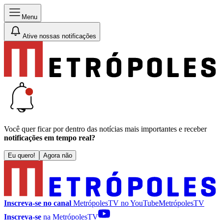
Menu
Ative nossas notificações
Você quer ficar por dentro das notícias mais importantes e receber
notificações em tempo real?
Eu quero!
Agora não
Inscreva-se no canal
MetrópolesTV no
YouTube
MetrópolesTV
Inscreva-se
na MetrópolesTV