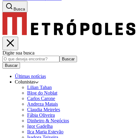
Busca
Digite sua busca
Buscar
Buscar
Últimas notícias
Colunistas
Lilian Tahan
Blog do Noblat
Carlos Carone
Andreza Matais
Claudia Meireles
Fábia Oliveira
Dinheiro & Negócios
Igor Gadelha
Ilca Maria Estevão
Isadora Teixeira