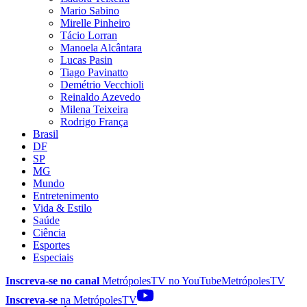
Mario Sabino
Mirelle Pinheiro
Tácio Lorran
Manoela Alcântara
Lucas Pasin
Tiago Pavinatto
Demétrio Vecchioli
Reinaldo Azevedo
Milena Teixeira
Rodrigo França
Brasil
DF
SP
MG
Mundo
Entretenimento
Vida & Estilo
Saúde
Ciência
Esportes
Especiais
Inscreva-se no canal
MetrópolesTV no
YouTube
MetrópolesTV
Inscreva-se
na MetrópolesTV