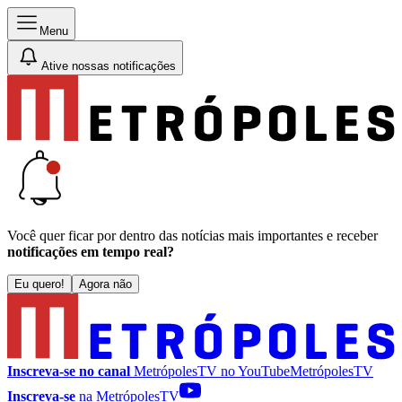
Menu
Ative nossas notificações
Você quer ficar por dentro das notícias mais importantes e receber
notificações em tempo real?
Eu quero!
Agora não
Inscreva-se no canal
MetrópolesTV no
YouTube
MetrópolesTV
Inscreva-se
na MetrópolesTV