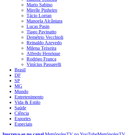
Mario Sabino
Mirelle Pinheiro
Tácio Lorran
Manoela Alcântara
Lucas Pasin
Tiago Pavinatto
Demétrio Vecchioli
Reinaldo Azevedo
Milena Teixeira
Alfredo Henrique
Rodrigo França
Vinícius Passarelli
Brasil
DF
SP
MG
Mundo
Entretenimento
Vida & Estilo
Saúde
Ciência
Esportes
Especiais
Inscreva-se no canal
MetrópolesTV no
YouTube
MetrópolesTV