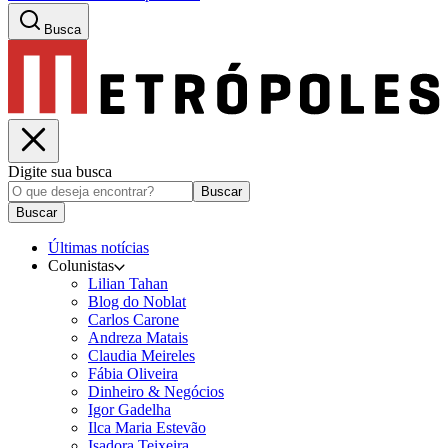
Busca
Digite sua busca
Buscar
Buscar
Últimas notícias
Colunistas
Lilian Tahan
Blog do Noblat
Carlos Carone
Andreza Matais
Claudia Meireles
Fábia Oliveira
Dinheiro & Negócios
Igor Gadelha
Ilca Maria Estevão
Isadora Teixeira