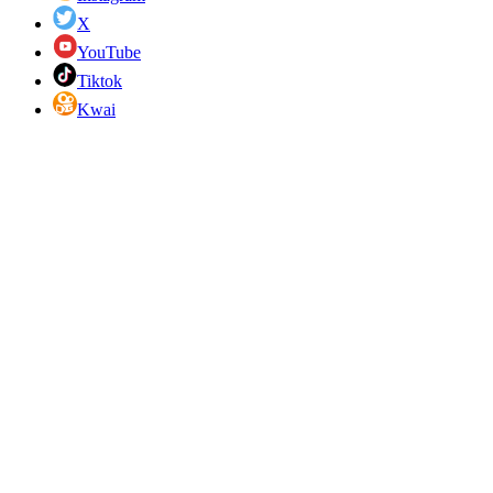
X
YouTube
Tiktok
Kwai