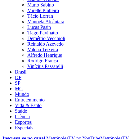
Mario Sabino
Mirelle Pinheiro
Tácio Lorran
Manoela Alcântara
Lucas Pasin
Tiago Pavinatto
Demétrio Vecchioli
Reinaldo Azevedo
Milena Teixeira
Alfredo Henrique
Rodrigo França
Vinícius Passarelli
Brasil
DF
SP
MG
Mundo
Entretenimento
Vida & Estilo
Saúde
Ciência
Esportes
Especiais
Inscreva-se no canal
MetrópolesTV no
YouTube
MetrópolesTV