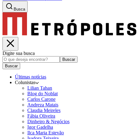
Busca
Digite sua busca
Buscar
Buscar
Últimas notícias
Colunistas
Lilian Tahan
Blog do Noblat
Carlos Carone
Andreza Matais
Claudia Meireles
Fábia Oliveira
Dinheiro & Negócios
Igor Gadelha
Ilca Maria Estevão
Isadora Teixeira