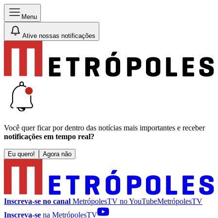
Menu
Ative nossas notificações
Você quer ficar por dentro das notícias mais importantes e receber
notificações em tempo real?
Eu quero!
Agora não
Inscreva-se no canal
MetrópolesTV no
YouTube
MetrópolesTV
Inscreva-se
na MetrópolesTV