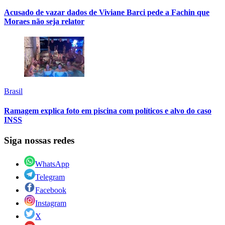
Acusado de vazar dados de Viviane Barci pede a Fachin que
Moraes não seja relator
Brasil
Ramagem explica foto em piscina com políticos e alvo do caso
INSS
Siga nossas redes
WhatsApp
Telegram
Facebook
Instagram
X