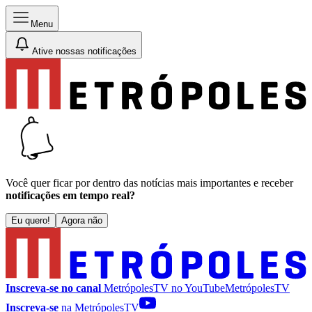
Menu
Ative nossas notificações
Você quer ficar por dentro das notícias mais importantes e receber
notificações em tempo real?
Eu quero!
Agora não
Inscreva-se no canal
MetrópolesTV no
YouTube
MetrópolesTV
Inscreva-se
na MetrópolesTV