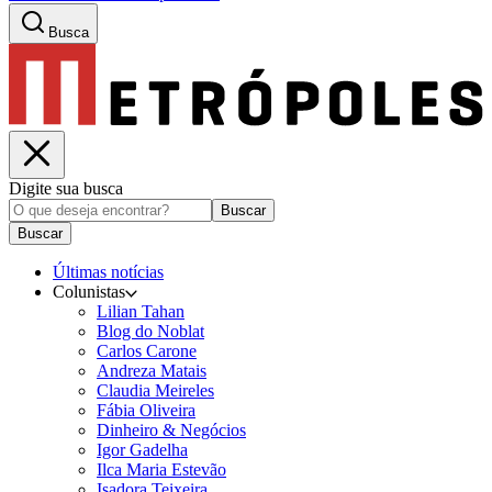
Busca
Digite sua busca
Buscar
Buscar
Últimas notícias
Colunistas
Lilian Tahan
Blog do Noblat
Carlos Carone
Andreza Matais
Claudia Meireles
Fábia Oliveira
Dinheiro & Negócios
Igor Gadelha
Ilca Maria Estevão
Isadora Teixeira