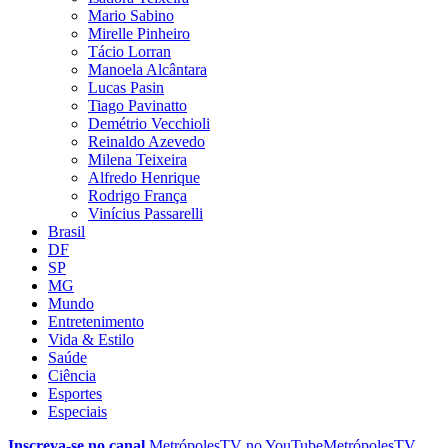
Mario Sabino
Mirelle Pinheiro
Tácio Lorran
Manoela Alcântara
Lucas Pasin
Tiago Pavinatto
Demétrio Vecchioli
Reinaldo Azevedo
Milena Teixeira
Alfredo Henrique
Rodrigo França
Vinícius Passarelli
Brasil
DF
SP
MG
Mundo
Entretenimento
Vida & Estilo
Saúde
Ciência
Esportes
Especiais
Inscreva-se no canal
MetrópolesTV no
YouTube
MetrópolesTV