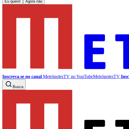
Eu quero!
Agora não
Inscreva-se no canal
MetrópolesTV no
YouTube
MetrópolesTV
Insc
Busca