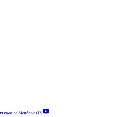
reva-se
na MetrópolesTV