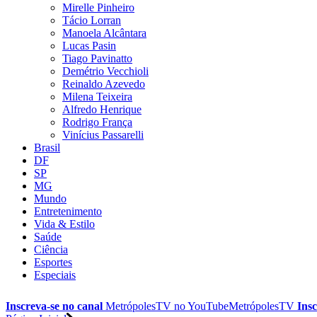
Mirelle Pinheiro
Tácio Lorran
Manoela Alcântara
Lucas Pasin
Tiago Pavinatto
Demétrio Vecchioli
Reinaldo Azevedo
Milena Teixeira
Alfredo Henrique
Rodrigo França
Vinícius Passarelli
Brasil
DF
SP
MG
Mundo
Entretenimento
Vida & Estilo
Saúde
Ciência
Esportes
Especiais
Inscreva-se no canal
MetrópolesTV no
YouTube
MetrópolesTV
Insc