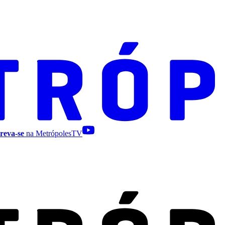
reva-se
na MetrópolesTV