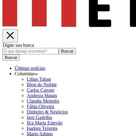
Digite sua busca
Buscar
Buscar
Últimas notícias
Colunistas
Lilian Tahan
Blog do Noblat
Carlos Carone
Andreza Matais
Claudia Meireles
Fábia Oliveira
Dinheiro & Negócios
Igor Gadelha
Ilca Maria Estevão
Isadora Teixeira
Mario Sabino