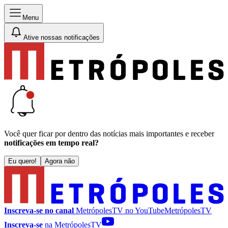
Menu
Ative nossas notificações
Você quer ficar por dentro das notícias mais importantes e receber
notificações em tempo real?
Eu quero!
Agora não
Inscreva-se no canal
MetrópolesTV no
YouTube
MetrópolesTV
Inscreva-se
na MetrópolesTV