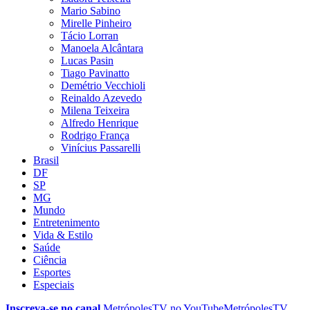
Mario Sabino
Mirelle Pinheiro
Tácio Lorran
Manoela Alcântara
Lucas Pasin
Tiago Pavinatto
Demétrio Vecchioli
Reinaldo Azevedo
Milena Teixeira
Alfredo Henrique
Rodrigo França
Vinícius Passarelli
Brasil
DF
SP
MG
Mundo
Entretenimento
Vida & Estilo
Saúde
Ciência
Esportes
Especiais
Inscreva-se no canal
MetrópolesTV no
YouTube
MetrópolesTV