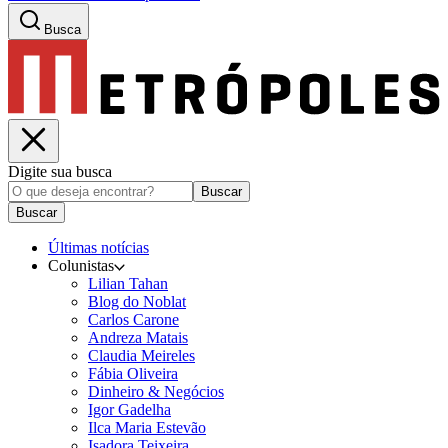
Busca
Digite sua busca
Buscar
Buscar
Últimas notícias
Colunistas
Lilian Tahan
Blog do Noblat
Carlos Carone
Andreza Matais
Claudia Meireles
Fábia Oliveira
Dinheiro & Negócios
Igor Gadelha
Ilca Maria Estevão
Isadora Teixeira