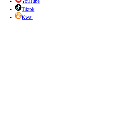
YouTube
Tiktok
Kwai