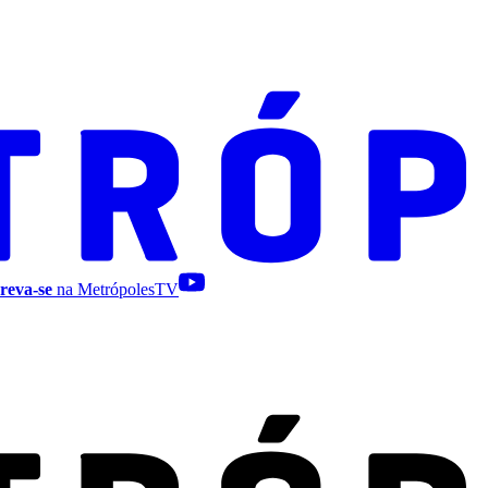
reva-se
na MetrópolesTV