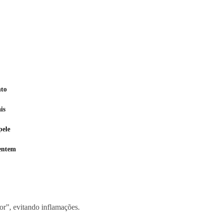
nto
is
pele
sentem
or”, evitando inflamações.