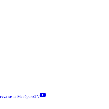
reva-se
na MetrópolesTV