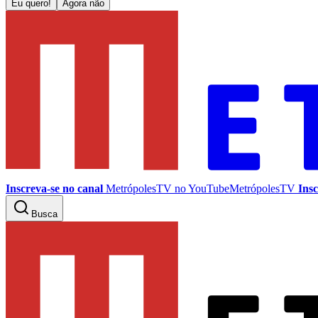
Eu quero!
Agora não
Inscreva-se no canal
MetrópolesTV no
YouTube
MetrópolesTV
Insc
Busca