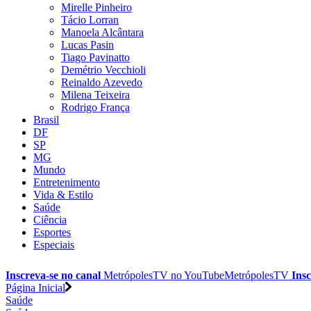
Mirelle Pinheiro
Tácio Lorran
Manoela Alcântara
Lucas Pasin
Tiago Pavinatto
Demétrio Vecchioli
Reinaldo Azevedo
Milena Teixeira
Rodrigo França
Brasil
DF
SP
MG
Mundo
Entretenimento
Vida & Estilo
Saúde
Ciência
Esportes
Especiais
Inscreva-se no canal
MetrópolesTV no
YouTube
MetrópolesTV
Insc
Página Inicial
Saúde