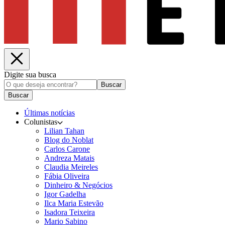
Digite sua busca
Buscar
Buscar
Últimas notícias
Colunistas
Lilian Tahan
Blog do Noblat
Carlos Carone
Andreza Matais
Claudia Meireles
Fábia Oliveira
Dinheiro & Negócios
Igor Gadelha
Ilca Maria Estevão
Isadora Teixeira
Mario Sabino