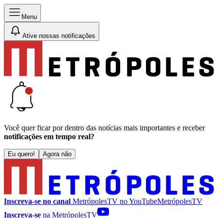
Menu
Ative nossas notificações
Você quer ficar por dentro das notícias mais importantes e receber
notificações em tempo real?
Eu quero!
Agora não
Inscreva-se no canal
MetrópolesTV no
YouTube
MetrópolesTV
Inscreva-se
na MetrópolesTV