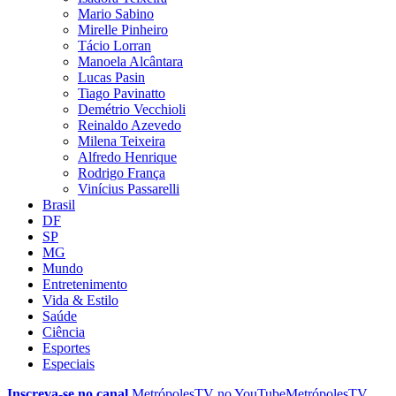
Mario Sabino
Mirelle Pinheiro
Tácio Lorran
Manoela Alcântara
Lucas Pasin
Tiago Pavinatto
Demétrio Vecchioli
Reinaldo Azevedo
Milena Teixeira
Alfredo Henrique
Rodrigo França
Vinícius Passarelli
Brasil
DF
SP
MG
Mundo
Entretenimento
Vida & Estilo
Saúde
Ciência
Esportes
Especiais
Inscreva-se no canal
MetrópolesTV no
YouTube
MetrópolesTV