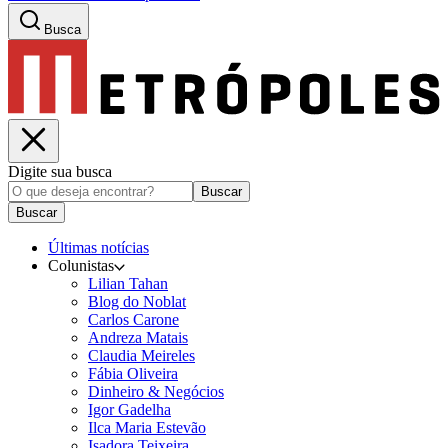
Busca
Digite sua busca
Buscar
Buscar
Últimas notícias
Colunistas
Lilian Tahan
Blog do Noblat
Carlos Carone
Andreza Matais
Claudia Meireles
Fábia Oliveira
Dinheiro & Negócios
Igor Gadelha
Ilca Maria Estevão
Isadora Teixeira