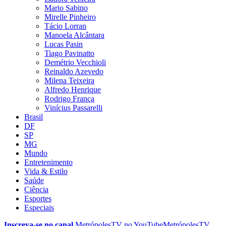
Mario Sabino
Mirelle Pinheiro
Tácio Lorran
Manoela Alcântara
Lucas Pasin
Tiago Pavinatto
Demétrio Vecchioli
Reinaldo Azevedo
Milena Teixeira
Alfredo Henrique
Rodrigo França
Vinícius Passarelli
Brasil
DF
SP
MG
Mundo
Entretenimento
Vida & Estilo
Saúde
Ciência
Esportes
Especiais
Inscreva-se no canal
MetrópolesTV no
YouTube
MetrópolesTV