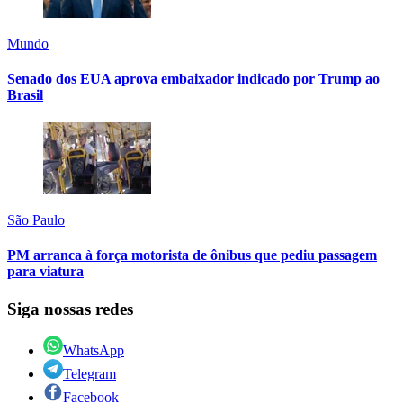
Mundo
Senado dos EUA aprova embaixador indicado por Trump ao
Brasil
São Paulo
PM arranca à força motorista de ônibus que pediu passagem
para viatura
Siga nossas redes
WhatsApp
Telegram
Facebook