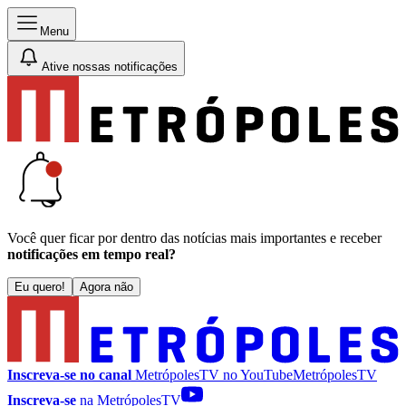
Menu
Ative nossas notificações
Você quer ficar por dentro das notícias mais importantes e receber
notificações em tempo real?
Eu quero!
Agora não
Inscreva-se no canal
MetrópolesTV no
YouTube
MetrópolesTV
Inscreva-se
na MetrópolesTV