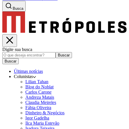
Busca
Digite sua busca
Buscar
Buscar
Últimas notícias
Colunistas
Lilian Tahan
Blog do Noblat
Carlos Carone
Andreza Matais
Claudia Meireles
Fábia Oliveira
Dinheiro & Negócios
Igor Gadelha
Ilca Maria Estevão
Isadora Teixeira