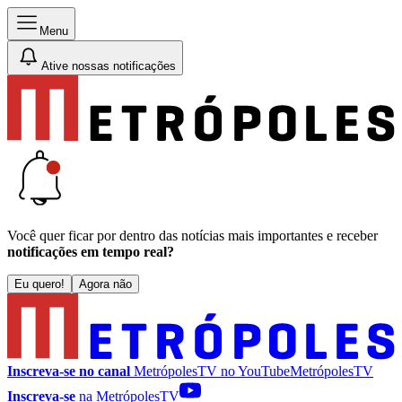
Menu
Ative nossas notificações
Você quer ficar por dentro das notícias mais importantes e receber
notificações em tempo real?
Eu quero!
Agora não
Inscreva-se no canal
MetrópolesTV no
YouTube
MetrópolesTV
Inscreva-se
na MetrópolesTV