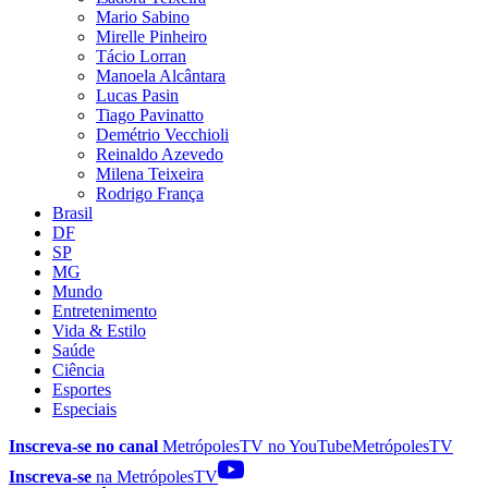
Mario Sabino
Mirelle Pinheiro
Tácio Lorran
Manoela Alcântara
Lucas Pasin
Tiago Pavinatto
Demétrio Vecchioli
Reinaldo Azevedo
Milena Teixeira
Rodrigo França
Brasil
DF
SP
MG
Mundo
Entretenimento
Vida & Estilo
Saúde
Ciência
Esportes
Especiais
Inscreva-se no canal
MetrópolesTV no
YouTube
MetrópolesTV
Inscreva-se
na MetrópolesTV