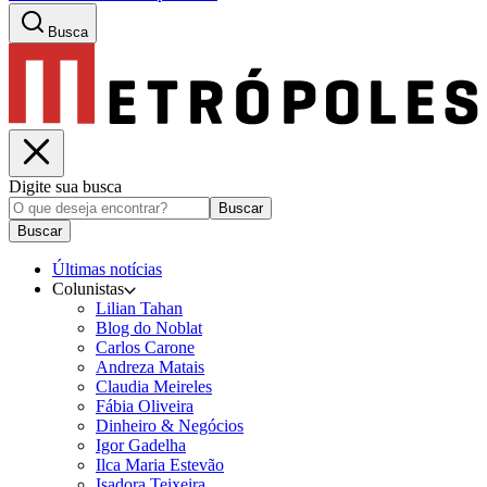
Busca
Digite sua busca
Buscar
Buscar
Últimas notícias
Colunistas
Lilian Tahan
Blog do Noblat
Carlos Carone
Andreza Matais
Claudia Meireles
Fábia Oliveira
Dinheiro & Negócios
Igor Gadelha
Ilca Maria Estevão
Isadora Teixeira