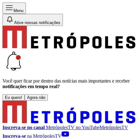
Menu
Ative nossas notificações
Você quer ficar por dentro das notícias mais importantes e receber
notificações em tempo real?
Eu quero!
Agora não
Inscreva-se no canal
MetrópolesTV no
YouTube
MetrópolesTV
Inscreva-se
na MetrópolesTV