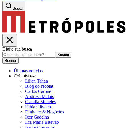
Busca
Digite sua busca
Buscar
Buscar
Últimas notícias
Colunistas
Lilian Tahan
Blog do Noblat
Carlos Carone
Andreza Matais
Claudia Meireles
Fábia Oliveira
Dinheiro & Negócios
Igor Gadelha
Ilca Maria Estevão
Isadora Teixeira