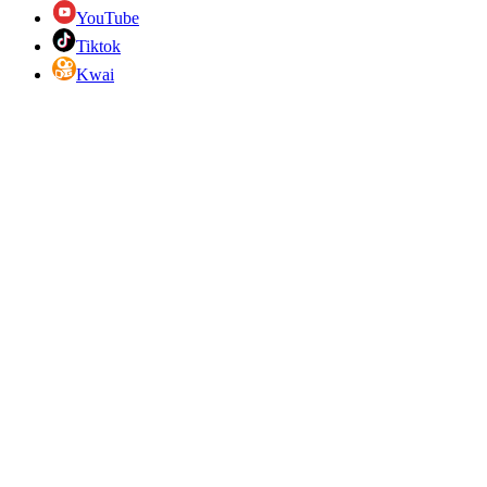
YouTube
Tiktok
Kwai