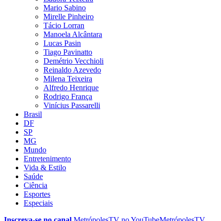
Mario Sabino
Mirelle Pinheiro
Tácio Lorran
Manoela Alcântara
Lucas Pasin
Tiago Pavinatto
Demétrio Vecchioli
Reinaldo Azevedo
Milena Teixeira
Alfredo Henrique
Rodrigo França
Vinícius Passarelli
Brasil
DF
SP
MG
Mundo
Entretenimento
Vida & Estilo
Saúde
Ciência
Esportes
Especiais
Inscreva-se no canal
MetrópolesTV no
YouTube
MetrópolesTV