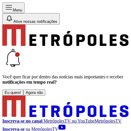
Menu
Ative nossas notificações
Você quer ficar por dentro das notícias mais importantes e receber
notificações em tempo real?
Eu quero!
Agora não
Inscreva-se no canal
MetrópolesTV no
YouTube
MetrópolesTV
Inscreva-se
na MetrópolesTV