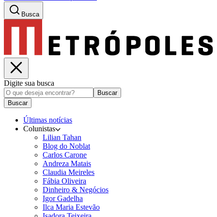
Busca
Digite sua busca
Buscar
Buscar
Últimas notícias
Colunistas
Lilian Tahan
Blog do Noblat
Carlos Carone
Andreza Matais
Claudia Meireles
Fábia Oliveira
Dinheiro & Negócios
Igor Gadelha
Ilca Maria Estevão
Isadora Teixeira