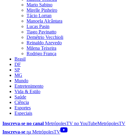
Mario Sabino
Mirelle Pinheiro
Tácio Lorran
Manoela Alcântara
Lucas Pasin
Tiago Pavinatto
Demétrio Vecchioli
Reinaldo Azevedo
Milena Teixeira
Rodrigo França
Brasil
DF
SP
MG
Mundo
Entretenimento
Vida & Estilo
Saúde
Ciência
Esportes
Especiais
Inscreva-se no canal
MetrópolesTV no
YouTube
MetrópolesTV
Inscreva-se
na MetrópolesTV