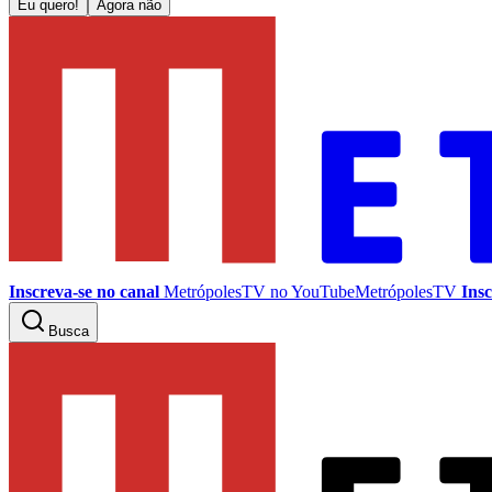
Eu quero!
Agora não
Inscreva-se no canal
MetrópolesTV no
YouTube
MetrópolesTV
Insc
Busca