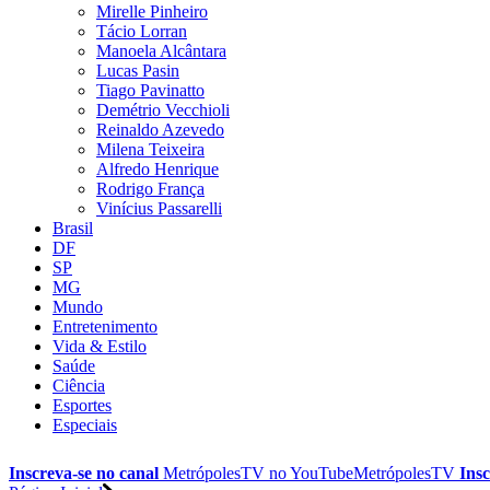
Mirelle Pinheiro
Tácio Lorran
Manoela Alcântara
Lucas Pasin
Tiago Pavinatto
Demétrio Vecchioli
Reinaldo Azevedo
Milena Teixeira
Alfredo Henrique
Rodrigo França
Vinícius Passarelli
Brasil
DF
SP
MG
Mundo
Entretenimento
Vida & Estilo
Saúde
Ciência
Esportes
Especiais
Inscreva-se no canal
MetrópolesTV no
YouTube
MetrópolesTV
Insc