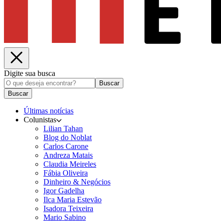
Digite sua busca
Buscar
Buscar
Últimas notícias
Colunistas
Lilian Tahan
Blog do Noblat
Carlos Carone
Andreza Matais
Claudia Meireles
Fábia Oliveira
Dinheiro & Negócios
Igor Gadelha
Ilca Maria Estevão
Isadora Teixeira
Mario Sabino