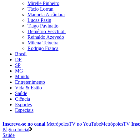
Mirelle Pinheiro
Tácio Lorran
Manoela Alcântara
Lucas Pasin
Tiago Pavinatto
Demétrio Vecchioli
Reinaldo Azevedo
Milena Teixeira
Rodrigo França
Brasil
DF
SP
MG
Mundo
Entretenimento
Vida & Estilo
Saúde
Ciência
Esportes
Especiais
Inscreva-se no canal
MetrópolesTV no
YouTube
MetrópolesTV
Insc
Página Inicial
Saúde