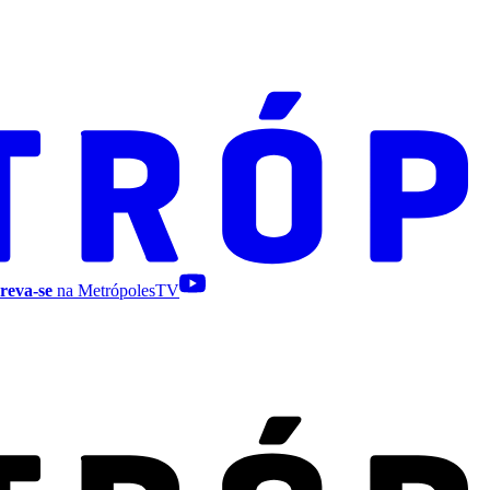
reva-se
na MetrópolesTV