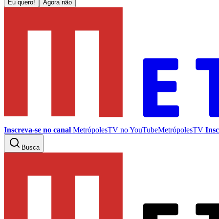
Eu quero!
Agora não
Inscreva-se no canal
MetrópolesTV no
YouTube
MetrópolesTV
Insc
Busca