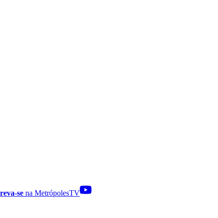
reva-se
na MetrópolesTV