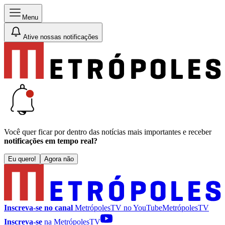
Menu
Ative nossas notificações
Você quer ficar por dentro das notícias mais importantes e receber
notificações em tempo real?
Eu quero!
Agora não
Inscreva-se no canal
MetrópolesTV no
YouTube
MetrópolesTV
Inscreva-se
na MetrópolesTV