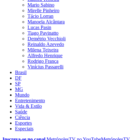
Mario Sabino
Mirelle Pinheiro
Tácio Lorran
Manoela Alcântara
Lucas Pasin
Tiago Pavinatto
Demétrio Vecchioli
Reinaldo Azevedo
Milena Teixeira
Alfredo Henrique
Rodrigo França
Vinícius Passarelli
Brasil
DF
SP
MG
Mundo
Entretenimento
Vida & Estilo
Saúde
Ciência
Esportes
Especiais
Inscreva-se no canal
MetrópolesTV no
YouTube
MetrópolesTV