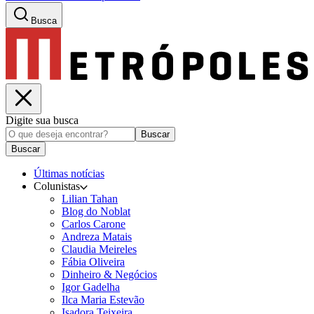
Busca
Digite sua busca
Buscar
Buscar
Últimas notícias
Colunistas
Lilian Tahan
Blog do Noblat
Carlos Carone
Andreza Matais
Claudia Meireles
Fábia Oliveira
Dinheiro & Negócios
Igor Gadelha
Ilca Maria Estevão
Isadora Teixeira