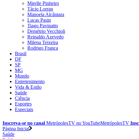
Mirelle Pinheiro
Tácio Lorran
Manoela Alcântara
Lucas Pasin
Tiago Pavinatto
Demétrio Vecchioli
Reinaldo Azevedo
Milena Teixeira
Rodrigo França
Brasil
DF
SP
MG
Mundo
Entretenimento
Vida & Estilo
Saúde
Ciência
Esportes
Especiais
Inscreva-se no canal
MetrópolesTV no
YouTube
MetrópolesTV
Insc
Página Inicial
Saúde