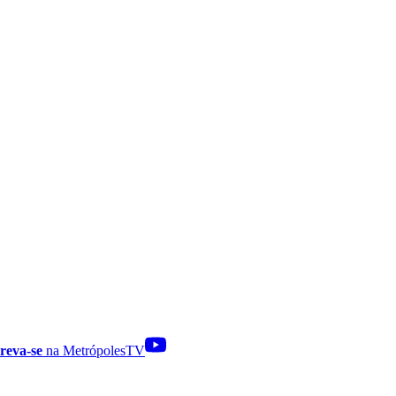
reva-se
na MetrópolesTV