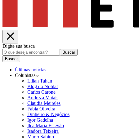
Digite sua busca
Buscar
Buscar
Últimas notícias
Colunistas
Lilian Tahan
Blog do Noblat
Carlos Carone
Andreza Matais
Claudia Meireles
Fábia Oliveira
Dinheiro & Negócios
Igor Gadelha
Ilca Maria Estevão
Isadora Teixeira
Mario Sabino