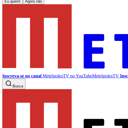
Eu quero!
Agora não
Inscreva-se no canal
MetrópolesTV no
YouTube
MetrópolesTV
Insc
Busca