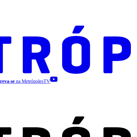
reva-se
na MetrópolesTV