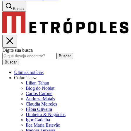
Busca
Digite sua busca
Buscar
Buscar
Últimas notícias
Colunistas
Lilian Tahan
Blog do Noblat
Carlos Carone
Andreza Matais
Claudia Meireles
Fábia Oliveira
Dinheiro & Negócios
Igor Gadelha
Ilca Maria Estevão
Isadora Teixeira