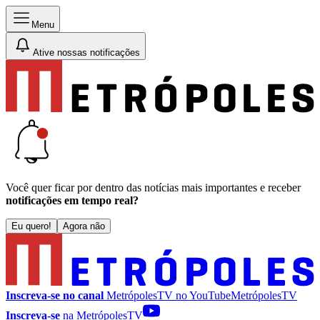
Menu
Ative nossas notificações
Você quer ficar por dentro das notícias mais importantes e receber
notificações em tempo real?
Eu quero!
Agora não
Inscreva-se no canal
MetrópolesTV no
YouTube
MetrópolesTV
Inscreva-se
na MetrópolesTV