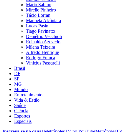
Mario Sabino
Mirelle Pinheiro
Tácio Lorran
Manoela Alcântara
Lucas Pasin
Tiago Pavinatto
Demétrio Vecchioli
Reinaldo Azevedo
Milena Teixeira
Alfredo Henrique
Rodrigo França
Vinícius Passarelli
Brasil
DF
SP
MG
Mundo
Entretenimento
Vida & Estilo
Saúde
Ciência
Esportes
Especiais
Inscreva-se no canal
MetrópolesTV no
YouTube
MetrópolesTV