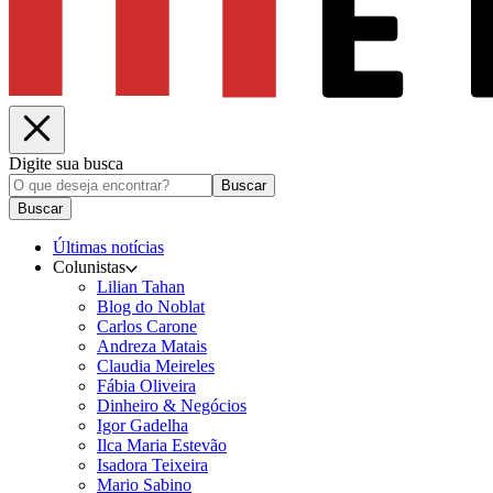
Digite sua busca
Buscar
Buscar
Últimas notícias
Colunistas
Lilian Tahan
Blog do Noblat
Carlos Carone
Andreza Matais
Claudia Meireles
Fábia Oliveira
Dinheiro & Negócios
Igor Gadelha
Ilca Maria Estevão
Isadora Teixeira
Mario Sabino