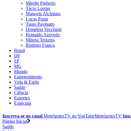
Mirelle Pinheiro
Tácio Lorran
Manoela Alcântara
Lucas Pasin
Tiago Pavinatto
Demétrio Vecchioli
Reinaldo Azevedo
Milena Teixeira
Rodrigo França
Brasil
DF
SP
MG
Mundo
Entretenimento
Vida & Estilo
Saúde
Ciência
Esportes
Especiais
Inscreva-se no canal
MetrópolesTV no
YouTube
MetrópolesTV
Insc
Página Inicial
Saúde