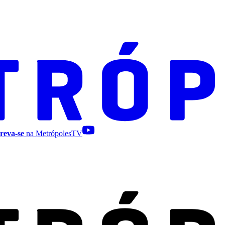
reva-se
na MetrópolesTV