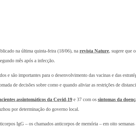
icado na última quinta-feira (18/06), na
revista Nature
, sugere que 
segundo mês após a infecção.
dos e são importantes para o desenvolvimento das vacinas e das estraté
omada de decisões sobre como e quando aliviar as restrições de distanci
acientes assintomáticos da Covid-19
e 37 com os
sintomas da doenç
nzhou por determinação do governo local.
ticorpos IgG – os chamados anticorpos de memória – em oito semanas apó