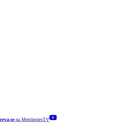
reva-se
na MetrópolesTV