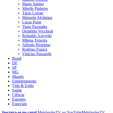
Mario Sabino
Mirelle Pinheiro
Tácio Lorran
Manoela Alcântara
Lucas Pasin
Tiago Pavinatto
Demétrio Vecchioli
Reinaldo Azevedo
Milena Teixeira
Alfredo Henrique
Rodrigo França
Vinícius Passarelli
Brasil
DF
SP
MG
Mundo
Entretenimento
Vida & Estilo
Saúde
Ciência
Esportes
Especiais
Inscreva-se no canal
MetrópolesTV no
YouTube
MetrópolesTV