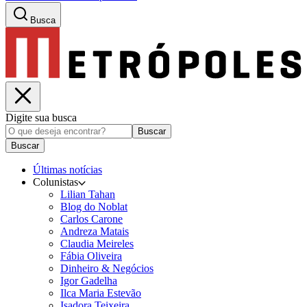
Busca
Digite sua busca
Buscar
Buscar
Últimas notícias
Colunistas
Lilian Tahan
Blog do Noblat
Carlos Carone
Andreza Matais
Claudia Meireles
Fábia Oliveira
Dinheiro & Negócios
Igor Gadelha
Ilca Maria Estevão
Isadora Teixeira