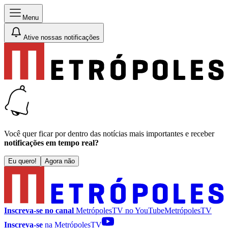
Menu
Ative nossas notificações
Você quer ficar por dentro das notícias mais importantes e receber
notificações em tempo real?
Eu quero!
Agora não
Inscreva-se no canal
MetrópolesTV no
YouTube
MetrópolesTV
Inscreva-se
na MetrópolesTV