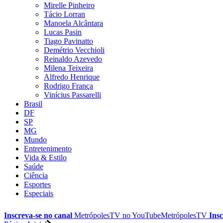
Mirelle Pinheiro
Tácio Lorran
Manoela Alcântara
Lucas Pasin
Tiago Pavinatto
Demétrio Vecchioli
Reinaldo Azevedo
Milena Teixeira
Alfredo Henrique
Rodrigo França
Vinícius Passarelli
Brasil
DF
SP
MG
Mundo
Entretenimento
Vida & Estilo
Saúde
Ciência
Esportes
Especiais
Inscreva-se no canal
MetrópolesTV no
YouTube
MetrópolesTV
Insc