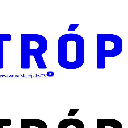
reva-se
na MetrópolesTV