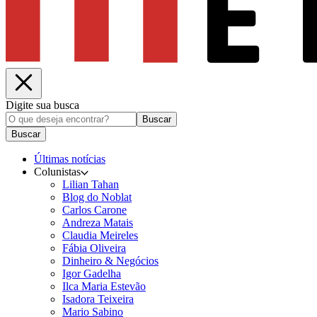
Digite sua busca
Buscar
Buscar
Últimas notícias
Colunistas
Lilian Tahan
Blog do Noblat
Carlos Carone
Andreza Matais
Claudia Meireles
Fábia Oliveira
Dinheiro & Negócios
Igor Gadelha
Ilca Maria Estevão
Isadora Teixeira
Mario Sabino