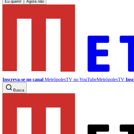
Eu quero!
Agora não
Inscreva-se no canal
MetrópolesTV no
YouTube
MetrópolesTV
Insc
Busca