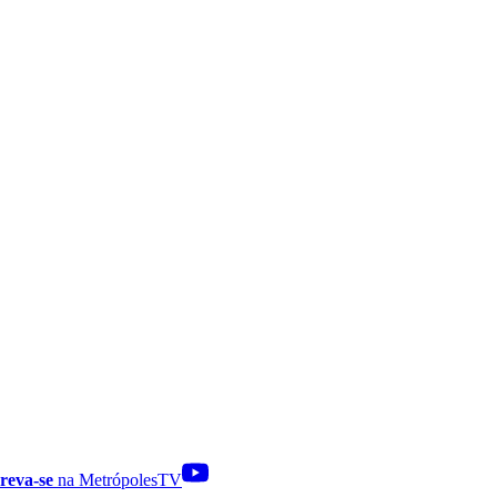
reva-se
na MetrópolesTV