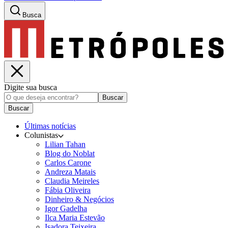
Busca
Digite sua busca
Buscar
Buscar
Últimas notícias
Colunistas
Lilian Tahan
Blog do Noblat
Carlos Carone
Andreza Matais
Claudia Meireles
Fábia Oliveira
Dinheiro & Negócios
Igor Gadelha
Ilca Maria Estevão
Isadora Teixeira