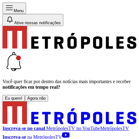
Menu
Ative nossas notificações
Você quer ficar por dentro das notícias mais importantes e receber
notificações em tempo real?
Eu quero!
Agora não
Inscreva-se no canal
MetrópolesTV no
YouTube
MetrópolesTV
Inscreva-se
na MetrópolesTV