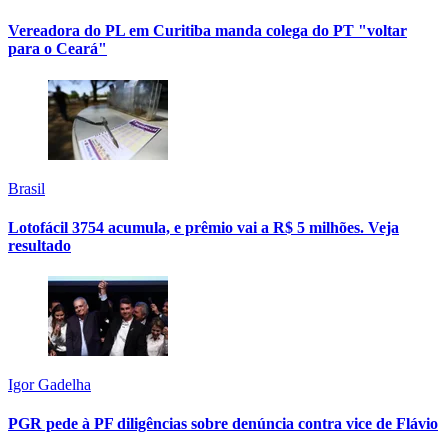
Vereadora do PL em Curitiba manda colega do PT "voltar
para o Ceará"
Brasil
Lotofácil 3754 acumula, e prêmio vai a R$ 5 milhões. Veja
resultado
Igor Gadelha
PGR pede à PF diligências sobre denúncia contra vice de Flávio