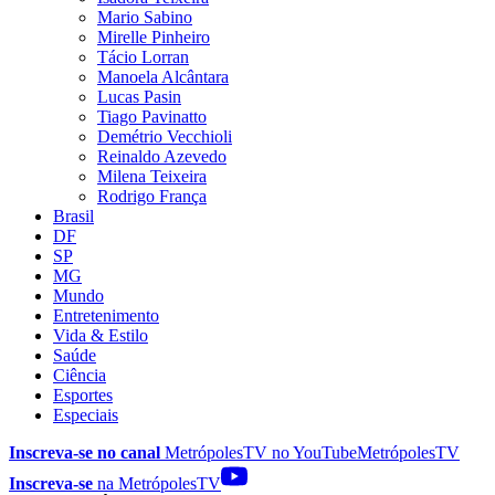
Mario Sabino
Mirelle Pinheiro
Tácio Lorran
Manoela Alcântara
Lucas Pasin
Tiago Pavinatto
Demétrio Vecchioli
Reinaldo Azevedo
Milena Teixeira
Rodrigo França
Brasil
DF
SP
MG
Mundo
Entretenimento
Vida & Estilo
Saúde
Ciência
Esportes
Especiais
Inscreva-se no canal
MetrópolesTV no
YouTube
MetrópolesTV
Inscreva-se
na MetrópolesTV