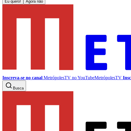
Eu quero!
Agora não
Inscreva-se no canal
MetrópolesTV no
YouTube
MetrópolesTV
Insc
Busca