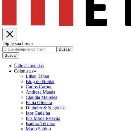
Digite sua busca
Buscar
Buscar
Últimas notícias
Colunistas
Lilian Tahan
Blog do Noblat
Carlos Carone
Andreza Matais
Claudia Meireles
Fábia Oliveira
Dinheiro & Negócios
Igor Gadelha
Ilca Maria Estevão
Isadora Teixeira
Mario Sabino