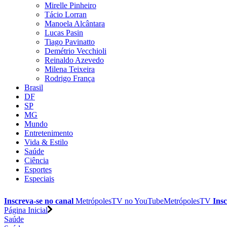
Mirelle Pinheiro
Tácio Lorran
Manoela Alcântara
Lucas Pasin
Tiago Pavinatto
Demétrio Vecchioli
Reinaldo Azevedo
Milena Teixeira
Rodrigo França
Brasil
DF
SP
MG
Mundo
Entretenimento
Vida & Estilo
Saúde
Ciência
Esportes
Especiais
Inscreva-se no canal
MetrópolesTV no
YouTube
MetrópolesTV
Insc
Página Inicial
Saúde