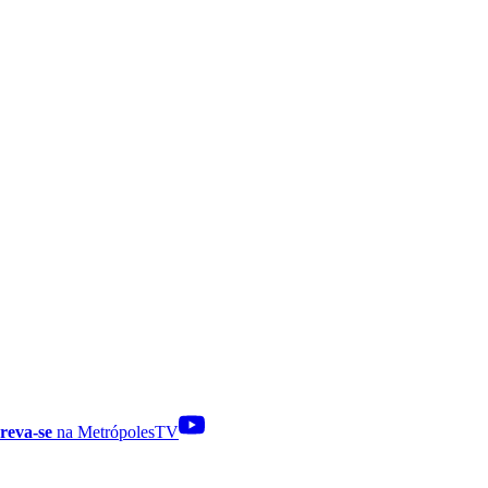
reva-se
na MetrópolesTV