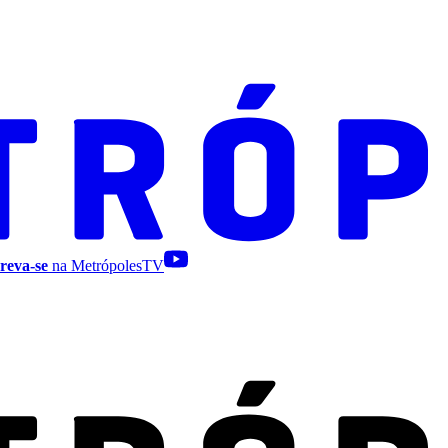
reva-se
na MetrópolesTV