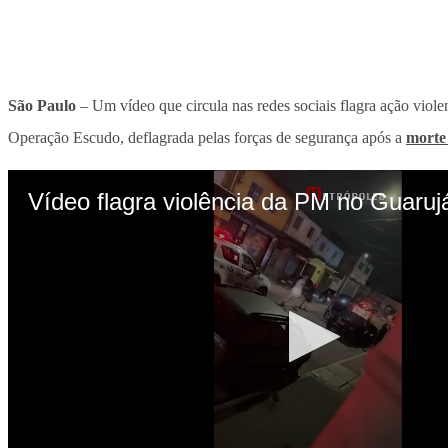
São Paulo
– Um vídeo que circula nas redes sociais flagra ação v
Operação Escudo, deflagrada pelas forças de segurança após a
morte