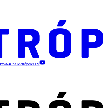
reva-se
na MetrópolesTV