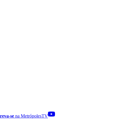
reva-se
na MetrópolesTV