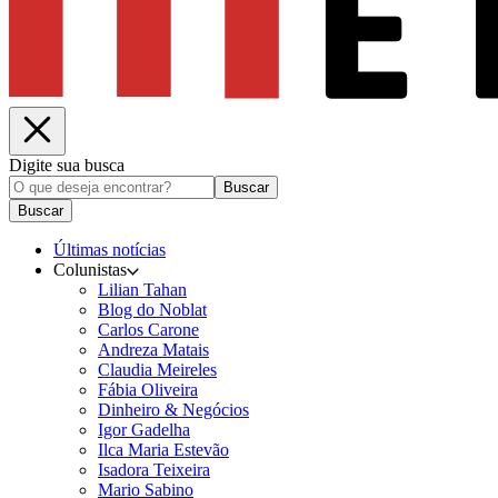
Digite sua busca
Buscar
Buscar
Últimas notícias
Colunistas
Lilian Tahan
Blog do Noblat
Carlos Carone
Andreza Matais
Claudia Meireles
Fábia Oliveira
Dinheiro & Negócios
Igor Gadelha
Ilca Maria Estevão
Isadora Teixeira
Mario Sabino