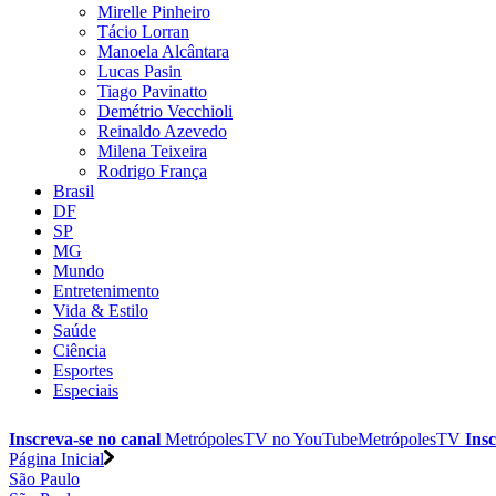
Mirelle Pinheiro
Tácio Lorran
Manoela Alcântara
Lucas Pasin
Tiago Pavinatto
Demétrio Vecchioli
Reinaldo Azevedo
Milena Teixeira
Rodrigo França
Brasil
DF
SP
MG
Mundo
Entretenimento
Vida & Estilo
Saúde
Ciência
Esportes
Especiais
Inscreva-se no canal
MetrópolesTV no
YouTube
MetrópolesTV
Insc
Página Inicial
São Paulo