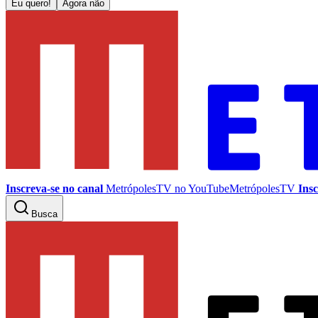
Eu quero!
Agora não
Inscreva-se no canal
MetrópolesTV no
YouTube
MetrópolesTV
Insc
Busca