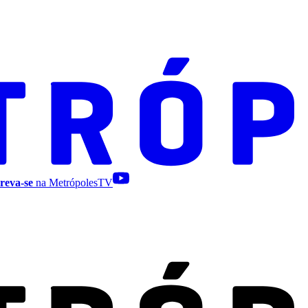
reva-se
na MetrópolesTV