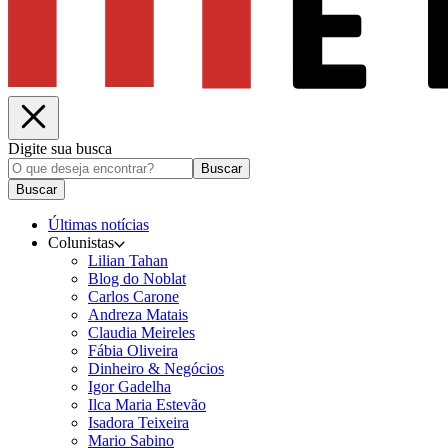
Digite sua busca
Buscar
Buscar
Últimas notícias
Colunistas
Lilian Tahan
Blog do Noblat
Carlos Carone
Andreza Matais
Claudia Meireles
Fábia Oliveira
Dinheiro & Negócios
Igor Gadelha
Ilca Maria Estevão
Isadora Teixeira
Mario Sabino