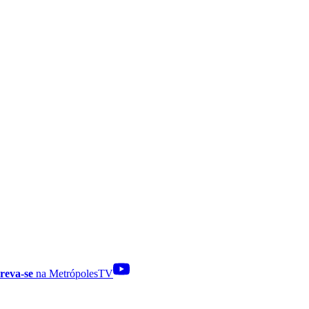
reva-se
na MetrópolesTV