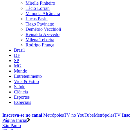
Mirelle Pinheiro
Tácio Lorran
Manoela Alcântara
Lucas Pasin
Tiago Pavinatto
Demétrio Vecchioli
Reinaldo Azevedo
Milena Teixeira
Rodrigo França
Brasil
DF
SP
MG
Mundo
Entretenimento
Vida & Estilo
Saúde
Ciência
Esportes
Especiais
Inscreva-se no canal
MetrópolesTV no
YouTube
MetrópolesTV
Insc
Página Inicial
São Paulo