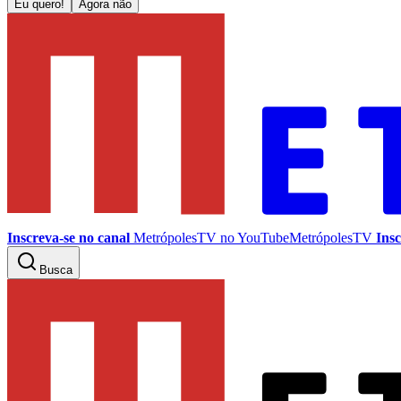
Eu quero!
Agora não
Inscreva-se no canal
MetrópolesTV no
YouTube
MetrópolesTV
Insc
Busca