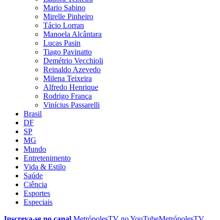
Mario Sabino
Mirelle Pinheiro
Tácio Lorran
Manoela Alcântara
Lucas Pasin
Tiago Pavinatto
Demétrio Vecchioli
Reinaldo Azevedo
Milena Teixeira
Alfredo Henrique
Rodrigo França
Vinícius Passarelli
Brasil
DF
SP
MG
Mundo
Entretenimento
Vida & Estilo
Saúde
Ciência
Esportes
Especiais
Inscreva-se no canal
MetrópolesTV no
YouTube
MetrópolesTV