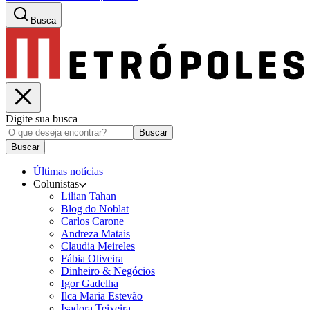
Busca
Digite sua busca
Buscar
Buscar
Últimas notícias
Colunistas
Lilian Tahan
Blog do Noblat
Carlos Carone
Andreza Matais
Claudia Meireles
Fábia Oliveira
Dinheiro & Negócios
Igor Gadelha
Ilca Maria Estevão
Isadora Teixeira