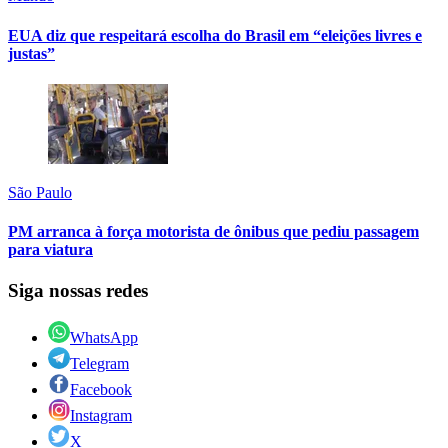
EUA diz que respeitará escolha do Brasil em “eleições livres e
justas”
São Paulo
PM arranca à força motorista de ônibus que pediu passagem
para viatura
Siga nossas redes
WhatsApp
Telegram
Facebook
Instagram
X