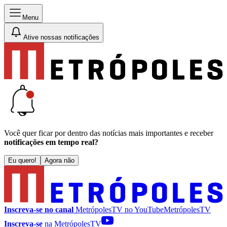
Menu
Ative nossas notificações
Você quer ficar por dentro das notícias mais importantes e receber
notificações em tempo real?
Eu quero!
Agora não
Inscreva-se no canal
MetrópolesTV no
YouTube
MetrópolesTV
Inscreva-se
na MetrópolesTV