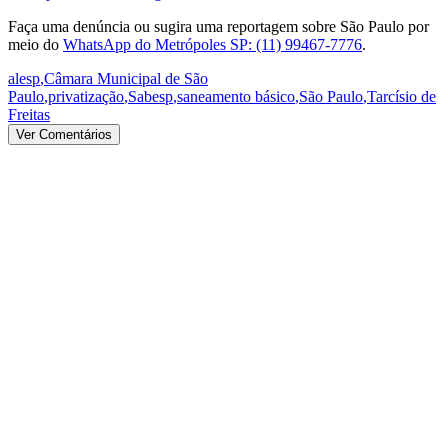
Faça uma denúncia ou sugira uma reportagem sobre São Paulo por
meio do
WhatsApp do Metrópoles SP: (11) 99467-7776
.
alesp
,
Câmara Municipal de São
Paulo
,
privatização
,
Sabesp
,
saneamento básico
,
São Paulo
,
Tarcísio de
Freitas
Ver Comentários