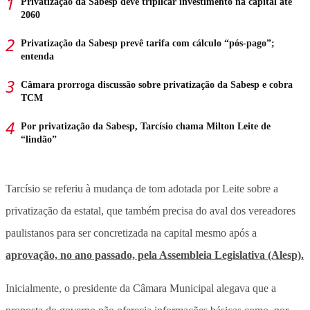
Privatização da Sabesp deve triplicar investimento na capital até
2060
Privatização da Sabesp prevê tarifa com cálculo “pós-pago”;
entenda
Câmara prorroga discussão sobre privatização da Sabesp e cobra
TCM
Por privatização da Sabesp, Tarcísio chama Milton Leite de
“lindão”
Tarcísio se referiu à mudança de tom adotada por Leite sobre a
privatização da estatal, que também precisa do aval dos vereadores
paulistanos para ser concretizada na capital mesmo após a
aprovação, no ano passado, pela Assembleia Legislativa (Alesp).
Inicialmente, o presidente da Câmara Municipal alegava que a