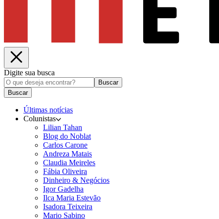
Digite sua busca
Buscar
Buscar
Últimas notícias
Colunistas
Lilian Tahan
Blog do Noblat
Carlos Carone
Andreza Matais
Claudia Meireles
Fábia Oliveira
Dinheiro & Negócios
Igor Gadelha
Ilca Maria Estevão
Isadora Teixeira
Mario Sabino