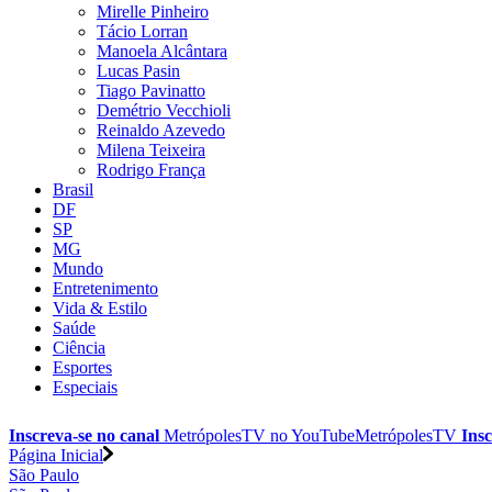
Mirelle Pinheiro
Tácio Lorran
Manoela Alcântara
Lucas Pasin
Tiago Pavinatto
Demétrio Vecchioli
Reinaldo Azevedo
Milena Teixeira
Rodrigo França
Brasil
DF
SP
MG
Mundo
Entretenimento
Vida & Estilo
Saúde
Ciência
Esportes
Especiais
Inscreva-se no canal
MetrópolesTV no
YouTube
MetrópolesTV
Insc
Página Inicial
São Paulo