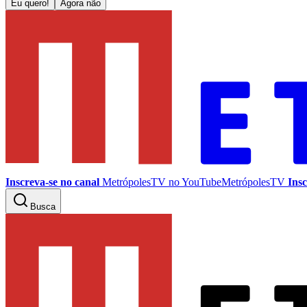
Eu quero!
Agora não
Inscreva-se no canal
MetrópolesTV no
YouTube
MetrópolesTV
Insc
Busca