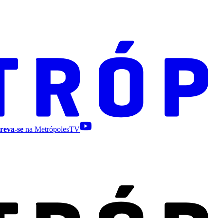
reva-se
na MetrópolesTV