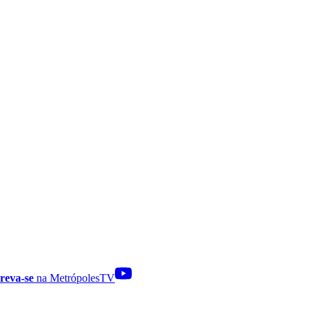
reva-se
na MetrópolesTV