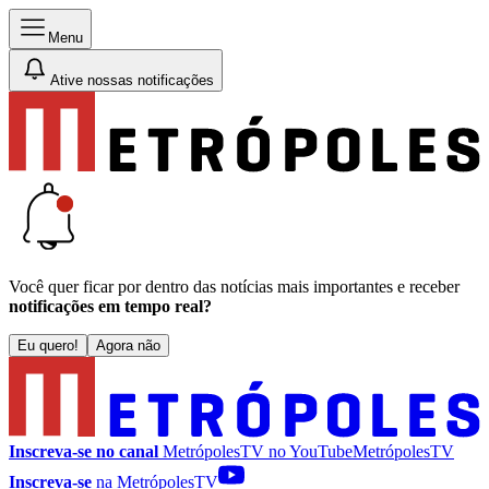
Menu
Ative nossas notificações
Você quer ficar por dentro das notícias mais importantes e receber
notificações em tempo real?
Eu quero!
Agora não
Inscreva-se no canal
MetrópolesTV no
YouTube
MetrópolesTV
Inscreva-se
na MetrópolesTV