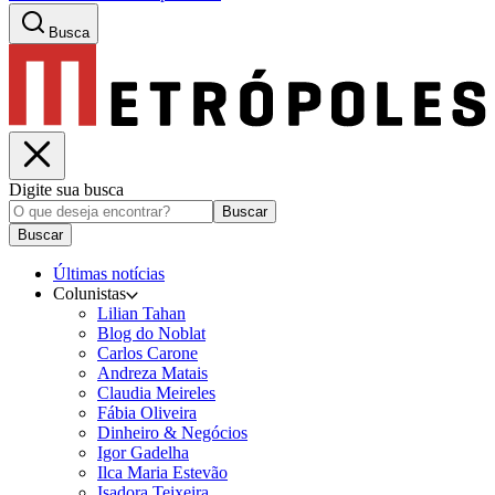
Busca
Digite sua busca
Buscar
Buscar
Últimas notícias
Colunistas
Lilian Tahan
Blog do Noblat
Carlos Carone
Andreza Matais
Claudia Meireles
Fábia Oliveira
Dinheiro & Negócios
Igor Gadelha
Ilca Maria Estevão
Isadora Teixeira