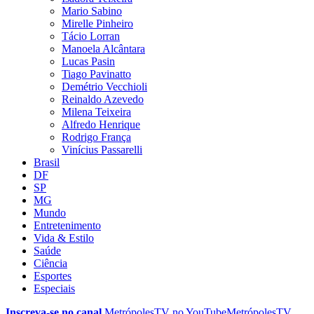
Mario Sabino
Mirelle Pinheiro
Tácio Lorran
Manoela Alcântara
Lucas Pasin
Tiago Pavinatto
Demétrio Vecchioli
Reinaldo Azevedo
Milena Teixeira
Alfredo Henrique
Rodrigo França
Vinícius Passarelli
Brasil
DF
SP
MG
Mundo
Entretenimento
Vida & Estilo
Saúde
Ciência
Esportes
Especiais
Inscreva-se no canal
MetrópolesTV no
YouTube
MetrópolesTV