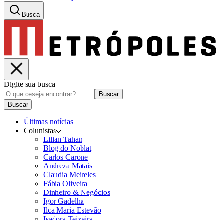
Busca
Digite sua busca
Buscar
Buscar
Últimas notícias
Colunistas
Lilian Tahan
Blog do Noblat
Carlos Carone
Andreza Matais
Claudia Meireles
Fábia Oliveira
Dinheiro & Negócios
Igor Gadelha
Ilca Maria Estevão
Isadora Teixeira