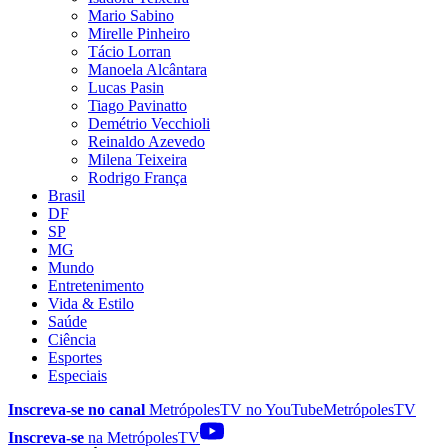
Mario Sabino
Mirelle Pinheiro
Tácio Lorran
Manoela Alcântara
Lucas Pasin
Tiago Pavinatto
Demétrio Vecchioli
Reinaldo Azevedo
Milena Teixeira
Rodrigo França
Brasil
DF
SP
MG
Mundo
Entretenimento
Vida & Estilo
Saúde
Ciência
Esportes
Especiais
Inscreva-se no canal
MetrópolesTV no
YouTube
MetrópolesTV
Inscreva-se
na MetrópolesTV