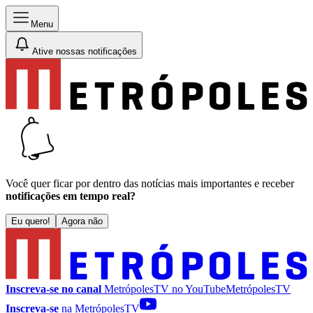
Menu
Ative nossas notificações
Você quer ficar por dentro das notícias mais importantes e receber
notificações em tempo real?
Eu quero!
Agora não
Inscreva-se no canal
MetrópolesTV no
YouTube
MetrópolesTV
Inscreva-se
na MetrópolesTV