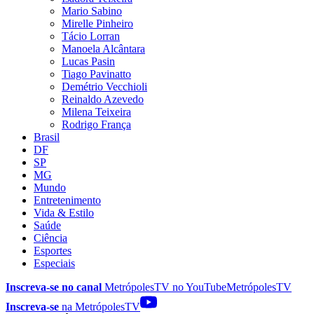
Mario Sabino
Mirelle Pinheiro
Tácio Lorran
Manoela Alcântara
Lucas Pasin
Tiago Pavinatto
Demétrio Vecchioli
Reinaldo Azevedo
Milena Teixeira
Rodrigo França
Brasil
DF
SP
MG
Mundo
Entretenimento
Vida & Estilo
Saúde
Ciência
Esportes
Especiais
Inscreva-se no canal
MetrópolesTV no
YouTube
MetrópolesTV
Inscreva-se
na MetrópolesTV