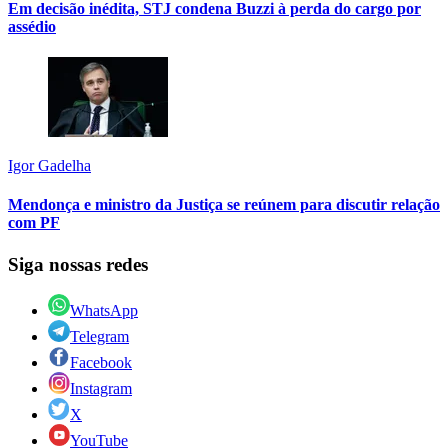
Em decisão inédita, STJ condena Buzzi à perda do cargo por
assédio
Igor Gadelha
Mendonça e ministro da Justiça se reúnem para discutir relação
com PF
Siga nossas redes
WhatsApp
Telegram
Facebook
Instagram
X
YouTube