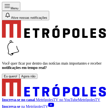
Menu
Ative nossas notificações
Você quer ficar por dentro das notícias mais importantes e receber
notificações em tempo real?
Eu quero!
Agora não
Inscreva-se no canal
MetrópolesTV no
YouTube
MetrópolesTV
Inscreva-se
na MetrópolesTV