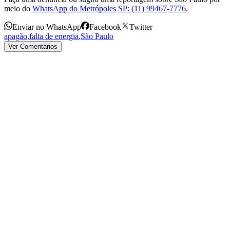
meio do
WhatsApp do Metrópoles SP: (11) 99467-7776
.
Enviar no WhatsApp
Facebook
Twitter
apagão
,
falta de energia
,
São Paulo
Ver Comentários