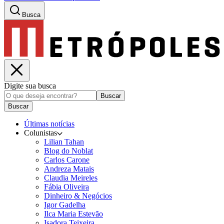
Busca
Digite sua busca
Buscar
Buscar
Últimas notícias
Colunistas
Lilian Tahan
Blog do Noblat
Carlos Carone
Andreza Matais
Claudia Meireles
Fábia Oliveira
Dinheiro & Negócios
Igor Gadelha
Ilca Maria Estevão
Isadora Teixeira