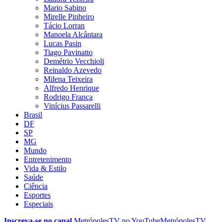
Mario Sabino
Mirelle Pinheiro
Tácio Lorran
Manoela Alcântara
Lucas Pasin
Tiago Pavinatto
Demétrio Vecchioli
Reinaldo Azevedo
Milena Teixeira
Alfredo Henrique
Rodrigo França
Vinícius Passarelli
Brasil
DF
SP
MG
Mundo
Entretenimento
Vida & Estilo
Saúde
Ciência
Esportes
Especiais
Inscreva-se no canal
MetrópolesTV no
YouTube
MetrópolesTV