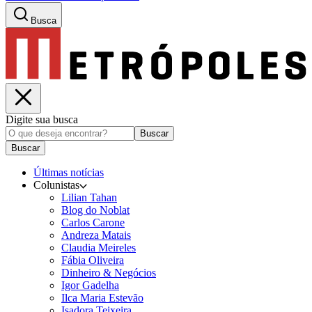
Busca
Digite sua busca
Buscar
Buscar
Últimas notícias
Colunistas
Lilian Tahan
Blog do Noblat
Carlos Carone
Andreza Matais
Claudia Meireles
Fábia Oliveira
Dinheiro & Negócios
Igor Gadelha
Ilca Maria Estevão
Isadora Teixeira