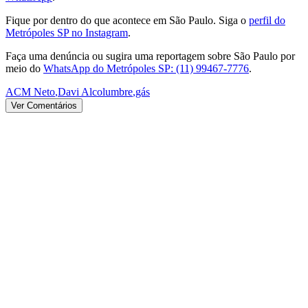
Fique por dentro do que acontece em São Paulo. Siga o
perfil do
Metrópoles SP no Instagram
.
Faça uma denúncia ou sugira uma reportagem sobre São Paulo por
meio do
WhatsApp do Metrópoles SP: (11) 99467-7776
.
ACM Neto
,
Davi Alcolumbre
,
gás
Ver Comentários