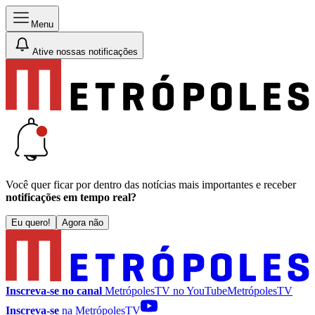
Menu
Ative nossas notificações
Você quer ficar por dentro das notícias mais importantes e receber
notificações em tempo real?
Eu quero!
Agora não
Inscreva-se no canal
MetrópolesTV no
YouTube
MetrópolesTV
Inscreva-se
na MetrópolesTV