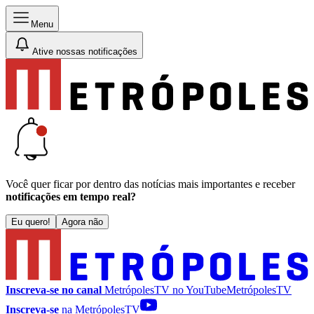
Menu
Ative nossas notificações
Você quer ficar por dentro das notícias mais importantes e receber
notificações em tempo real?
Eu quero!
Agora não
Inscreva-se no canal
MetrópolesTV no
YouTube
MetrópolesTV
Inscreva-se
na MetrópolesTV