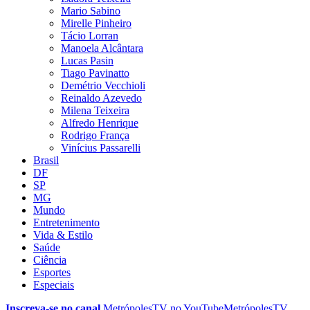
Mario Sabino
Mirelle Pinheiro
Tácio Lorran
Manoela Alcântara
Lucas Pasin
Tiago Pavinatto
Demétrio Vecchioli
Reinaldo Azevedo
Milena Teixeira
Alfredo Henrique
Rodrigo França
Vinícius Passarelli
Brasil
DF
SP
MG
Mundo
Entretenimento
Vida & Estilo
Saúde
Ciência
Esportes
Especiais
Inscreva-se no canal
MetrópolesTV no
YouTube
MetrópolesTV