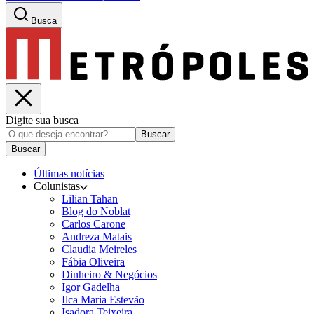
Busca
Digite sua busca
Buscar
Buscar
Últimas notícias
Colunistas
Lilian Tahan
Blog do Noblat
Carlos Carone
Andreza Matais
Claudia Meireles
Fábia Oliveira
Dinheiro & Negócios
Igor Gadelha
Ilca Maria Estevão
Isadora Teixeira