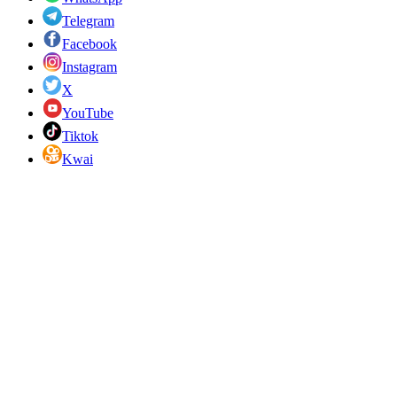
Telegram
Facebook
Instagram
X
YouTube
Tiktok
Kwai