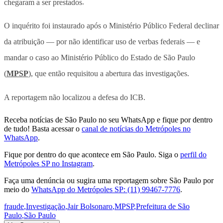
chegaram a ser prestados
.
O inquérito foi instaurado após o Ministério Público Federal declinar
da atribuição — por não identificar uso de verbas federais — e
mandar o caso ao Ministério Público do Estado de São Paulo
(
MPSP
), que então requisitou a abertura das investigações.
A reportagem não localizou a defesa do ICB.
Receba notícias de São Paulo no seu WhatsApp e fique por dentro
de tudo! Basta acessar o
canal de notícias do Metrópoles no
WhatsApp
.
Fique por dentro do que acontece em São Paulo. Siga o
perfil do
Metrópoles SP no Instagram
.
Faça uma denúncia ou sugira uma reportagem sobre São Paulo por
meio do
WhatsApp do Metrópoles SP: (11) 99467-7776
.
fraude
,
Investigação
,
Jair Bolsonaro
,
MPSP
,
Prefeitura de São
Paulo
,
São Paulo