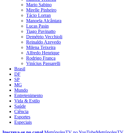
Mario Sabino
Mirelle Pinheiro
Tácio Lorran
Manoela Alcântara
Lucas Pasin
Tiago Pavinatto
Demétrio Vecchioli
Reinaldo Azevedo
Milena Teixeira
Alfredo Henrique
Rodrigo França
Vinícius Passarelli
Brasil
DF
SP
MG
Mundo
Entretenimento
Vida & Estilo
Saúde
Ciência
Esportes
Especiais
Inscreva-se no canal
MetrópolesTV no
YouTube
MetrópolesTV