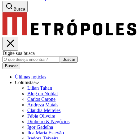
Busca
Digite sua busca
Buscar
Buscar
Últimas notícias
Colunistas
Lilian Tahan
Blog do Noblat
Carlos Carone
Andreza Matais
Claudia Meireles
Fábia Oliveira
Dinheiro & Negócios
Igor Gadelha
Ilca Maria Estevão
Isadora Teixeira