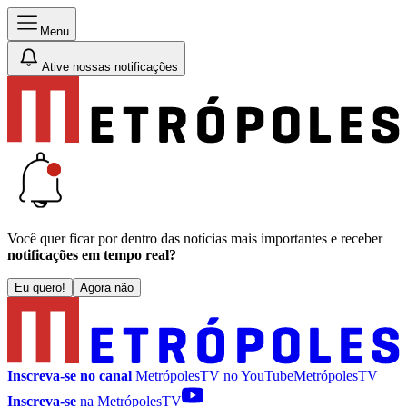
Menu
Ative nossas notificações
Você quer ficar por dentro das notícias mais importantes e receber
notificações em tempo real?
Eu quero!
Agora não
Inscreva-se no canal
MetrópolesTV no
YouTube
MetrópolesTV
Inscreva-se
na MetrópolesTV