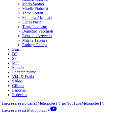
Mario Sabino
Mirelle Pinheiro
Tácio Lorran
Manoela Alcântara
Lucas Pasin
Tiago Pavinatto
Demétrio Vecchioli
Reinaldo Azevedo
Milena Teixeira
Rodrigo França
Brasil
DF
SP
MG
Mundo
Entretenimento
Vida & Estilo
Saúde
Ciência
Esportes
Especiais
Inscreva-se no canal
MetrópolesTV no
YouTube
MetrópolesTV
Inscreva-se
na MetrópolesTV