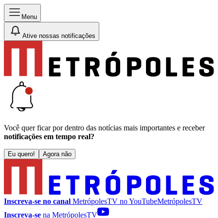
Menu
Ative nossas notificações
Você quer ficar por dentro das notícias mais importantes e receber
notificações em tempo real?
Eu quero!
Agora não
Inscreva-se no canal
MetrópolesTV no
YouTube
MetrópolesTV
Inscreva-se
na MetrópolesTV