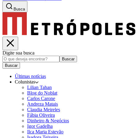
Busca
Digite sua busca
Buscar
Buscar
Últimas notícias
Colunistas
Lilian Tahan
Blog do Noblat
Carlos Carone
Andreza Matais
Claudia Meireles
Fábia Oliveira
Dinheiro & Negócios
Igor Gadelha
Ilca Maria Estevão
Isadora Teixeira