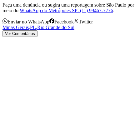
Faça uma denúncia ou sugira uma reportagem sobre São Paulo por
meio do
WhatsApp do Metrópoles SP: (11) 99467-7776
.
Enviar no WhatsApp
Facebook
Twitter
Minas Gerais
,
PL
,
Rio Grande do Sul
Ver Comentários