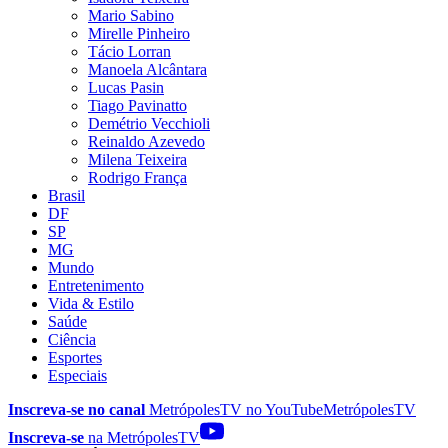
Mario Sabino
Mirelle Pinheiro
Tácio Lorran
Manoela Alcântara
Lucas Pasin
Tiago Pavinatto
Demétrio Vecchioli
Reinaldo Azevedo
Milena Teixeira
Rodrigo França
Brasil
DF
SP
MG
Mundo
Entretenimento
Vida & Estilo
Saúde
Ciência
Esportes
Especiais
Inscreva-se no canal
MetrópolesTV no
YouTube
MetrópolesTV
Inscreva-se
na MetrópolesTV