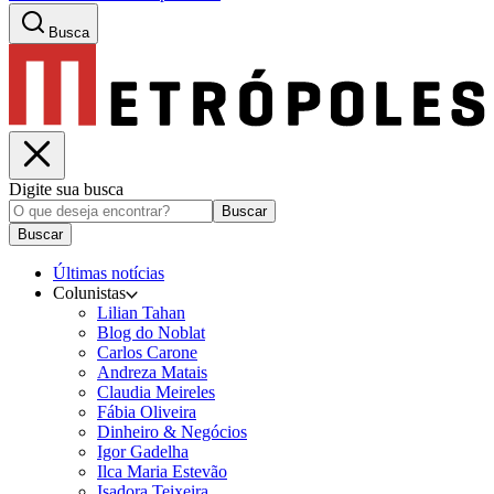
Busca
Digite sua busca
Buscar
Buscar
Últimas notícias
Colunistas
Lilian Tahan
Blog do Noblat
Carlos Carone
Andreza Matais
Claudia Meireles
Fábia Oliveira
Dinheiro & Negócios
Igor Gadelha
Ilca Maria Estevão
Isadora Teixeira