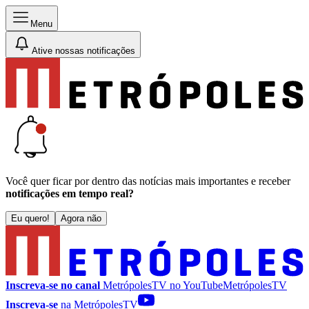
Menu
Ative nossas notificações
Você quer ficar por dentro das notícias mais importantes e receber
notificações em tempo real?
Eu quero!
Agora não
Inscreva-se no canal
MetrópolesTV no
YouTube
MetrópolesTV
Inscreva-se
na MetrópolesTV