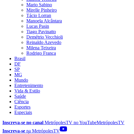
Mario Sabino
Mirelle Pinheiro
Tácio Lorran
Manoela Alcântara
Lucas Pasin
Tiago Pavinatto
Demétrio Vecchioli
Reinaldo Azevedo
Milena Teixeira
Rodrigo França
Brasil
DF
SP
MG
Mundo
Entretenimento
Vida & Estilo
Saúde
Ciência
Esportes
Especiais
Inscreva-se no canal
MetrópolesTV no
YouTube
MetrópolesTV
Inscreva-se
na MetrópolesTV