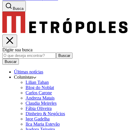
Busca
Digite sua busca
Buscar
Buscar
Últimas notícias
Colunistas
Lilian Tahan
Blog do Noblat
Carlos Carone
Andreza Matais
Claudia Meireles
Fábia Oliveira
Dinheiro & Negócios
Igor Gadelha
Ilca Maria Estevão
Isadora Teixeira