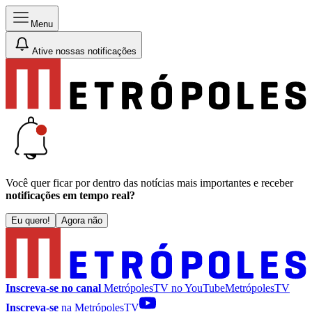
Menu
Ative nossas notificações
Você quer ficar por dentro das notícias mais importantes e receber
notificações em tempo real?
Eu quero!
Agora não
Inscreva-se no canal
MetrópolesTV no
YouTube
MetrópolesTV
Inscreva-se
na MetrópolesTV