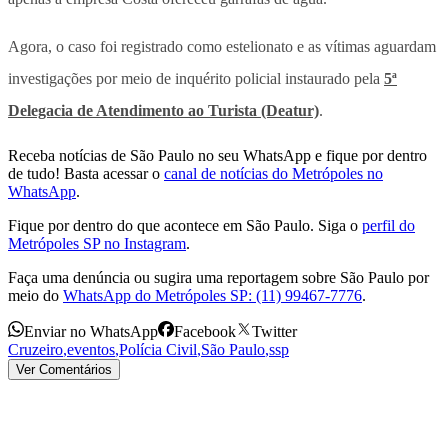
Agora, o caso foi registrado como estelionato e as vítimas aguardam
investigações por meio de inquérito policial instaurado pela
5ª
Delegacia de Atendimento ao Turista (Deatur)
.
Receba notícias de São Paulo no seu WhatsApp e fique por dentro
de tudo! Basta acessar o
canal de notícias do Metrópoles no
WhatsApp
.
Fique por dentro do que acontece em São Paulo. Siga o
perfil do
Metrópoles SP no Instagram
.
Faça uma denúncia ou sugira uma reportagem sobre São Paulo por
meio do
WhatsApp do Metrópoles SP: (11) 99467-7776
.
Enviar no WhatsApp
Facebook
Twitter
Cruzeiro
,
eventos
,
Polícia Civil
,
São Paulo
,
ssp
Ver Comentários