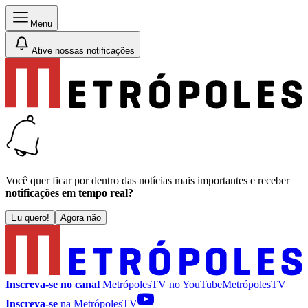
Menu
Ative nossas notificações
Você quer ficar por dentro das notícias mais importantes e receber
notificações em tempo real?
Eu quero!
Agora não
Inscreva-se no canal
MetrópolesTV no
YouTube
MetrópolesTV
Inscreva-se
na MetrópolesTV