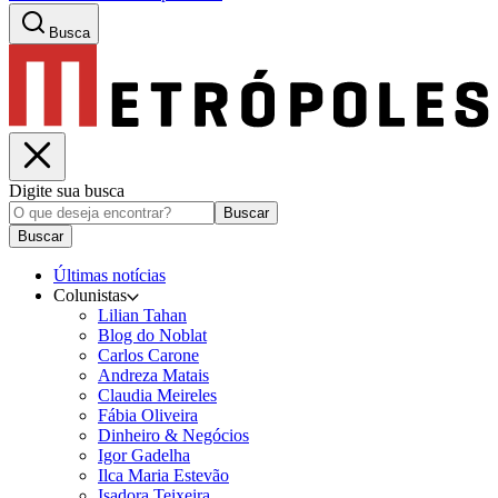
Busca
Digite sua busca
Buscar
Buscar
Últimas notícias
Colunistas
Lilian Tahan
Blog do Noblat
Carlos Carone
Andreza Matais
Claudia Meireles
Fábia Oliveira
Dinheiro & Negócios
Igor Gadelha
Ilca Maria Estevão
Isadora Teixeira