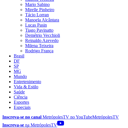
Mario Sabino
Mirelle Pinheiro
Tácio Lorran
Manoela Alcântara
Lucas Pasin
Tiago Pavinatto
Demétrio Vecchioli
Reinaldo Azevedo
Milena Teixeira
Rodrigo França
Brasil
DF
SP
MG
Mundo
Entretenimento
Vida & Estilo
Saúde
Ciência
Esportes
Especiais
Inscreva-se no canal
MetrópolesTV no
YouTube
MetrópolesTV
Inscreva-se
na MetrópolesTV