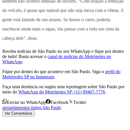
também não ocorreu omissão de socorro. “Com relação à remoção
do veículo, é quase que natural que não seja mexa com a vítima. A
gente está falando de um arrasto. Se tirasse o carro, poderia
machucar ainda mais o rapaz, iria passar com a roda em cima da
cabeça dele”, disse.
Receba notícias de São Paulo no seu WhatsApp e fique por dentro
de tudo! Basta acessar o
canal de notícias do Metrópoles no
WhatsApp
.
Fique por dentro do que acontece em São Paulo. Siga o
perfil do
Metrópoles SP no Instagram
.
Faça uma denúncia ou sugira uma reportagem sobre São Paulo por
meio do
WhatsApp do Metrópoles SP: (11) 99467-7776
.
Enviar no WhatsApp
Facebook
Twitter
atropelamentos
,
furtos
,
São Paulo
Ver Comentários