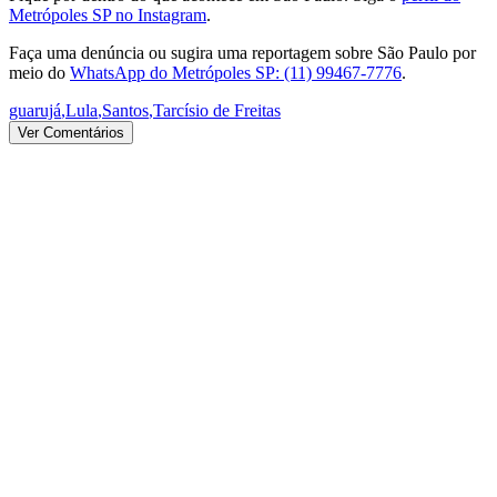
Metrópoles SP no Instagram
.
Faça uma denúncia ou sugira uma reportagem sobre São Paulo por
meio do
WhatsApp do Metrópoles SP: (11) 99467-7776
.
guarujá
,
Lula
,
Santos
,
Tarcísio de Freitas
Ver Comentários