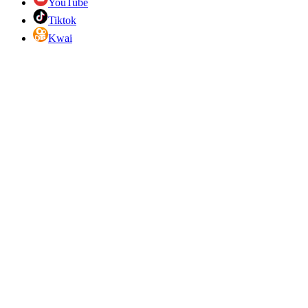
YouTube
Tiktok
Kwai