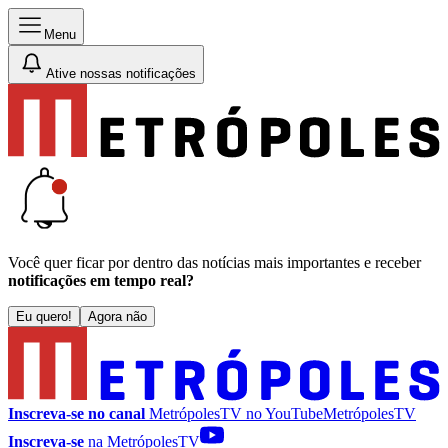
Menu
Ative nossas notificações
Você quer ficar por dentro das notícias mais importantes e receber
notificações em tempo real?
Eu quero!
Agora não
Inscreva-se no canal
MetrópolesTV no
YouTube
MetrópolesTV
Inscreva-se
na MetrópolesTV