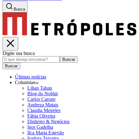
Busca
Digite sua busca
Buscar
Buscar
Últimas notícias
Colunistas
Lilian Tahan
Blog do Noblat
Carlos Carone
Andreza Matais
Claudia Meireles
Fábia Oliveira
Dinheiro & Negócios
Igor Gadelha
Ilca Maria Estevão
Isadora Teixeira