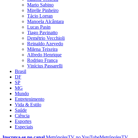
Mario Sabino
Mirelle Pinheiro
Tácio Lorran
Manoela Alcântara
Lucas Pasin
Tiago Pavinatto
Demétrio Vecchioli
Reinaldo Azevedo
Milena Teixeira
Alfredo Henrique
Rodrigo França
Vinícius Passarelli
Brasil
DF
SP
MG
Mundo
Entretenimento
Vida & Estilo
Saúde
Ciência
Esportes
Especiais
Inscreva-se no canal
MetrópolesTV no
YouTube
MetrópolesTV