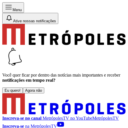
Menu
Ative nossas notificações
Você quer ficar por dentro das notícias mais importantes e receber
notificações em tempo real?
Eu quero!
Agora não
Inscreva-se no canal
MetrópolesTV no
YouTube
MetrópolesTV
Inscreva-se
na MetrópolesTV