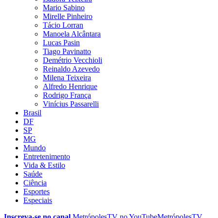
Mario Sabino
Mirelle Pinheiro
Tácio Lorran
Manoela Alcântara
Lucas Pasin
Tiago Pavinatto
Demétrio Vecchioli
Reinaldo Azevedo
Milena Teixeira
Alfredo Henrique
Rodrigo França
Vinícius Passarelli
Brasil
DF
SP
MG
Mundo
Entretenimento
Vida & Estilo
Saúde
Ciência
Esportes
Especiais
Inscreva-se no canal
MetrópolesTV no
YouTube
MetrópolesTV