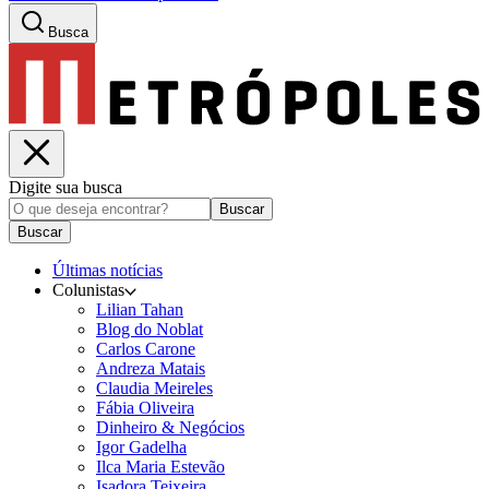
Busca
Digite sua busca
Buscar
Buscar
Últimas notícias
Colunistas
Lilian Tahan
Blog do Noblat
Carlos Carone
Andreza Matais
Claudia Meireles
Fábia Oliveira
Dinheiro & Negócios
Igor Gadelha
Ilca Maria Estevão
Isadora Teixeira