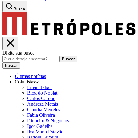
Busca
Digite sua busca
Buscar
Buscar
Últimas notícias
Colunistas
Lilian Tahan
Blog do Noblat
Carlos Carone
Andreza Matais
Claudia Meireles
Fábia Oliveira
Dinheiro & Negócios
Igor Gadelha
Ilca Maria Estevão
Isadora Teixeira