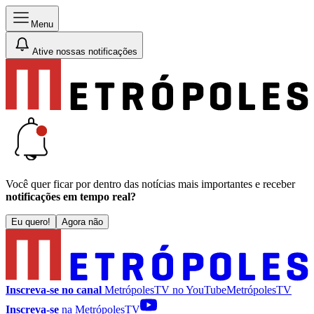
Menu
Ative nossas notificações
Você quer ficar por dentro das notícias mais importantes e receber
notificações em tempo real?
Eu quero!
Agora não
Inscreva-se no canal
MetrópolesTV no
YouTube
MetrópolesTV
Inscreva-se
na MetrópolesTV