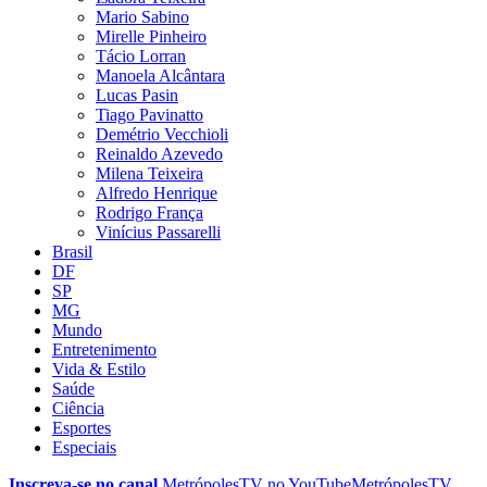
Mario Sabino
Mirelle Pinheiro
Tácio Lorran
Manoela Alcântara
Lucas Pasin
Tiago Pavinatto
Demétrio Vecchioli
Reinaldo Azevedo
Milena Teixeira
Alfredo Henrique
Rodrigo França
Vinícius Passarelli
Brasil
DF
SP
MG
Mundo
Entretenimento
Vida & Estilo
Saúde
Ciência
Esportes
Especiais
Inscreva-se no canal
MetrópolesTV no
YouTube
MetrópolesTV