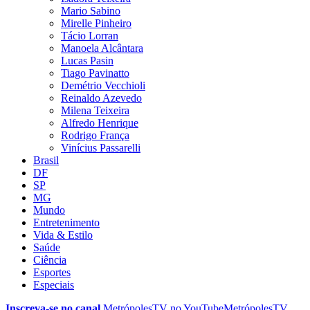
Mario Sabino
Mirelle Pinheiro
Tácio Lorran
Manoela Alcântara
Lucas Pasin
Tiago Pavinatto
Demétrio Vecchioli
Reinaldo Azevedo
Milena Teixeira
Alfredo Henrique
Rodrigo França
Vinícius Passarelli
Brasil
DF
SP
MG
Mundo
Entretenimento
Vida & Estilo
Saúde
Ciência
Esportes
Especiais
Inscreva-se no canal
MetrópolesTV no
YouTube
MetrópolesTV