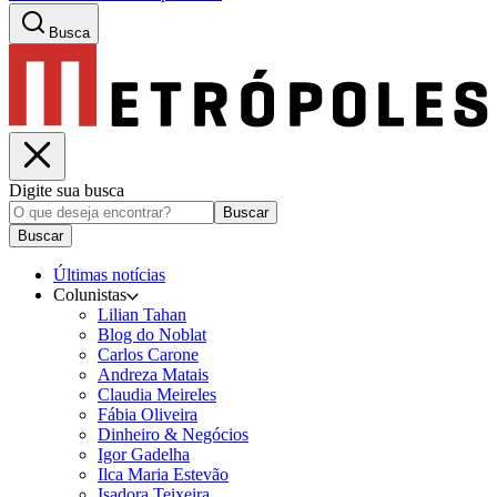
Busca
Digite sua busca
Buscar
Buscar
Últimas notícias
Colunistas
Lilian Tahan
Blog do Noblat
Carlos Carone
Andreza Matais
Claudia Meireles
Fábia Oliveira
Dinheiro & Negócios
Igor Gadelha
Ilca Maria Estevão
Isadora Teixeira