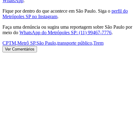
WhatsApp
.
Fique por dentro do que acontece em São Paulo. Siga o
perfil do
Metrópoles SP no Instagram
.
Faça uma denúncia ou sugira uma reportagem sobre São Paulo por
meio do
WhatsApp do Metrópoles SP: (11) 99467-7776
.
CPTM
,
Metrô SP
,
São Paulo
,
transporte público
,
Trem
Ver Comentários