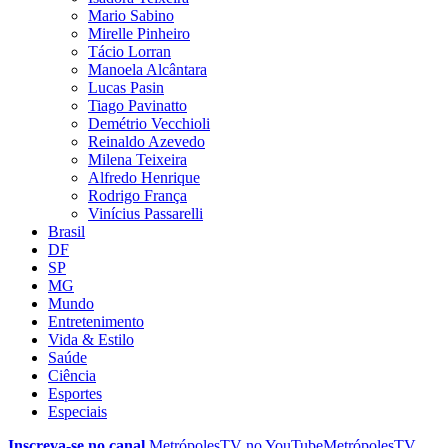
Mario Sabino
Mirelle Pinheiro
Tácio Lorran
Manoela Alcântara
Lucas Pasin
Tiago Pavinatto
Demétrio Vecchioli
Reinaldo Azevedo
Milena Teixeira
Alfredo Henrique
Rodrigo França
Vinícius Passarelli
Brasil
DF
SP
MG
Mundo
Entretenimento
Vida & Estilo
Saúde
Ciência
Esportes
Especiais
Inscreva-se no canal
MetrópolesTV no
YouTube
MetrópolesTV