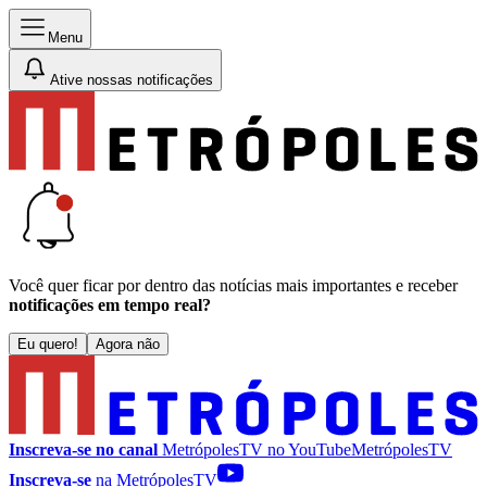
Menu
Ative nossas notificações
Você quer ficar por dentro das notícias mais importantes e receber
notificações em tempo real?
Eu quero!
Agora não
Inscreva-se no canal
MetrópolesTV no
YouTube
MetrópolesTV
Inscreva-se
na MetrópolesTV