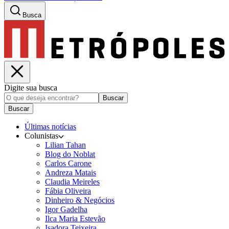
Busca
Digite sua busca
Buscar
Buscar
Últimas notícias
Colunistas
Lilian Tahan
Blog do Noblat
Carlos Carone
Andreza Matais
Claudia Meireles
Fábia Oliveira
Dinheiro & Negócios
Igor Gadelha
Ilca Maria Estevão
Isadora Teixeira