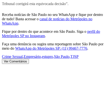
Tribunal corrigirá esta equivocada decisão”.
Receba notícias de São Paulo no seu WhatsApp e fique por dentro
de tudo! Basta acessar o
canal de notícias do Metrópoles no
WhatsApp
.
Fique por dentro do que acontece em São Paulo. Siga o
perfil do
Metrópoles SP no Instagram
.
Faça uma denúncia ou sugira uma reportagem sobre São Paulo por
meio do
WhatsApp do Metrópoles SP: (11) 99467-7776
.
Crime Sexual
,
Empresário
,
estupro
,
São Paulo
,
TJSP
Ver Comentários