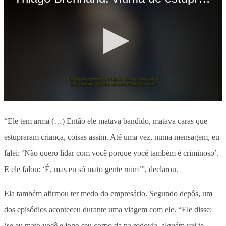
“Ele tem arma (…) Então ele matava bandido, matava caras que
estupraram criança, coisas assim. Até uma vez, numa mensagem, eu
falei: ‘Não quero lidar com você porque você também é criminoso’.
E ele falou: ‘É, mas eu só mato gente ruim’”, declarou.
Ela também afirmou ter medo do empresário. Segundo depôs, um
dos episódios aconteceu durante uma viagem com ele. “Ele disse:
‘se eu mato você e jogo seu corpo da na rodovia, alguém vai te