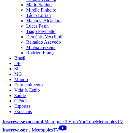
Mario Sabino
Mirelle Pinheiro
Tácio Lorran
Manoela Alcântara
Lucas Pasin
Tiago Pavinatto
Demétrio Vecchioli
Reinaldo Azevedo
Milena Teixeira
Rodrigo França
Brasil
DF
SP
MG
Mundo
Entretenimento
Vida & Estilo
Saúde
Ciência
Esportes
Especiais
Inscreva-se no canal
MetrópolesTV no
YouTube
MetrópolesTV
Inscreva-se
na MetrópolesTV