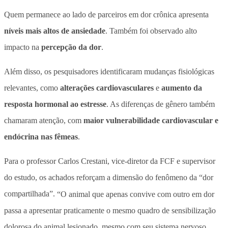
Quem permanece ao lado de parceiros em dor crônica apresenta
níveis mais altos de ansiedade
. Também foi observado alto
impacto na
percepção da dor
.
Além disso, os pesquisadores identificaram mudanças fisiológicas
relevantes, como
alterações cardiovasculares
e
aumento da
resposta hormonal ao estresse
. As diferenças de gênero também
chamaram atenção, com
maior vulnerabilidade cardiovascular e
endócrina nas fêmeas
.
Para o professor Carlos Crestani, vice-diretor da FCF e supervisor
do estudo, os achados reforçam a dimensão do fenômeno da “dor
compartilhada”.
“O animal que apenas convive com outro em dor
passa a apresentar praticamente o mesmo quadro de sensibilização
dolorosa do animal lesionado, mesmo com seu sistema nervoso