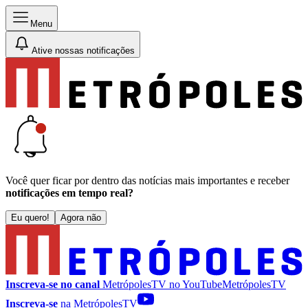
Menu
Ative nossas notificações
Você quer ficar por dentro das notícias mais importantes e receber
notificações em tempo real?
Eu quero!
Agora não
Inscreva-se no canal
MetrópolesTV no
YouTube
MetrópolesTV
Inscreva-se
na MetrópolesTV