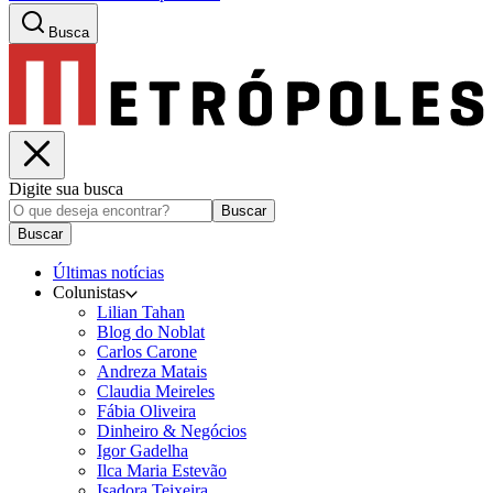
Busca
Digite sua busca
Buscar
Buscar
Últimas notícias
Colunistas
Lilian Tahan
Blog do Noblat
Carlos Carone
Andreza Matais
Claudia Meireles
Fábia Oliveira
Dinheiro & Negócios
Igor Gadelha
Ilca Maria Estevão
Isadora Teixeira