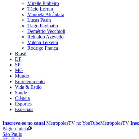
Mirelle Pinheiro
Tácio Lorran
Manoela Alcântara
Lucas Pasin
Tiago Pavinatto
Demétrio Vecchioli
Reinaldo Azevedo
Milena Teixeira
Rodrigo França
Brasil
DF
SP
MG
Mundo
Entretenimento
Vida & Estilo
Saúde
Ciência
Esportes
Especiais
Inscreva-se no canal
MetrópolesTV no
YouTube
MetrópolesTV
Insc
Página Inicial
São Paulo