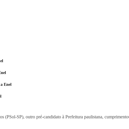
el
Enel
 a Enel
l
s (PSol-SP), outro pré-candidato à Prefeitura paulistana, cumprimentou