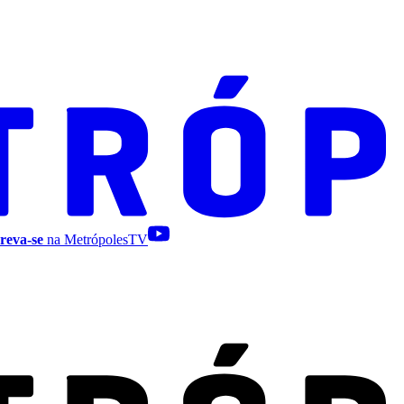
reva-se
na MetrópolesTV