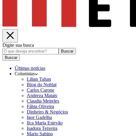
Digite sua busca
Buscar
Buscar
Últimas notícias
Colunistas
Lilian Tahan
Blog do Noblat
Carlos Carone
Andreza Matais
Claudia Meireles
Fábia Oliveira
Dinheiro & Negócios
Igor Gadelha
Ilca Maria Estevão
Isadora Teixeira
Mario Sabino