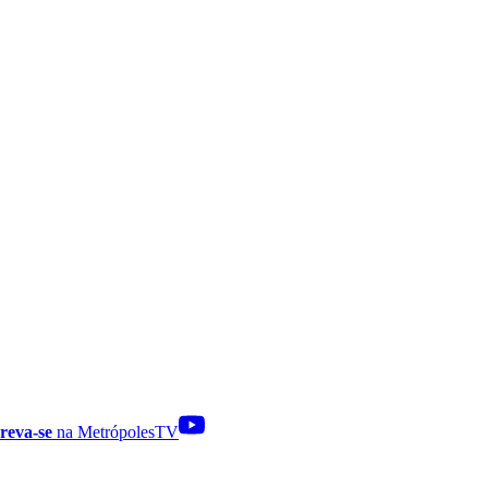
reva-se
na MetrópolesTV