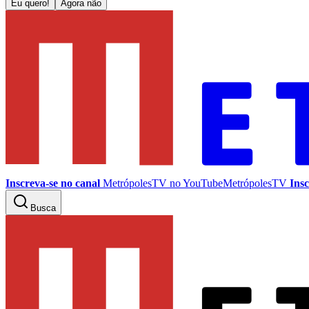
Eu quero!
Agora não
Inscreva-se no canal
MetrópolesTV no
YouTube
MetrópolesTV
Insc
Busca