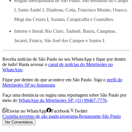
Região metropolitana de São Paulo: São Bernardo do Campo
I, Santo André I, Diadema, Cotia, Francisco Morato, Osasco,
Mogi das Cruzes I, Suzano, Carapicuíba e Guarulhos.
Interior e litoral: Rio Claro, Taubaté, Bauru, Campinas,
Jacareí, Franca, São José dos Campos e Santos I.
Receba notícias de São Paulo no seu WhatsApp e fique por dentro
de tudo! Basta acessar o
canal de notícias do Metrópoles no
WhatsApp
.
Fique por dentro do que acontece em São Paulo. Siga o
perfil do
Metrópoles SP no Instagram
.
Faça uma denúncia ou sugira uma reportagem sobre São Paulo por
meio do
WhatsApp do Metrópoles SP: (11) 99467-7776
.
Enviar no WhatsApp
Facebook
Twitter
Cozinha
,
governo de são paulo
,
programa
,
Restaurante
,
São Paulo
Ver Comentários