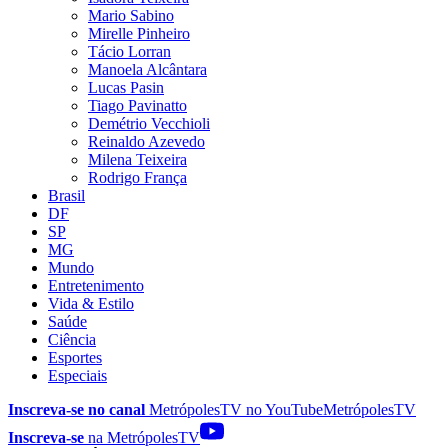
Mario Sabino
Mirelle Pinheiro
Tácio Lorran
Manoela Alcântara
Lucas Pasin
Tiago Pavinatto
Demétrio Vecchioli
Reinaldo Azevedo
Milena Teixeira
Rodrigo França
Brasil
DF
SP
MG
Mundo
Entretenimento
Vida & Estilo
Saúde
Ciência
Esportes
Especiais
Inscreva-se no canal
MetrópolesTV no
YouTube
MetrópolesTV
Inscreva-se
na MetrópolesTV