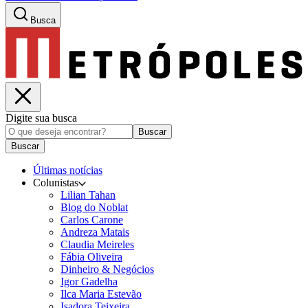
Busca
Digite sua busca
Buscar
Buscar
Últimas notícias
Colunistas
Lilian Tahan
Blog do Noblat
Carlos Carone
Andreza Matais
Claudia Meireles
Fábia Oliveira
Dinheiro & Negócios
Igor Gadelha
Ilca Maria Estevão
Isadora Teixeira