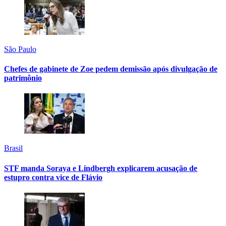
São Paulo
Chefes de gabinete de Zoe pedem demissão após divulgação de
patrimônio
Brasil
STF manda Soraya e Lindbergh explicarem acusação de
estupro contra vice de Flávio