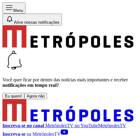
Menu
Ative nossas notificações
Você quer ficar por dentro das notícias mais importantes e receber
notificações em tempo real?
Eu quero!
Agora não
Inscreva-se no canal
MetrópolesTV no
YouTube
MetrópolesTV
Inscreva-se
na MetrópolesTV