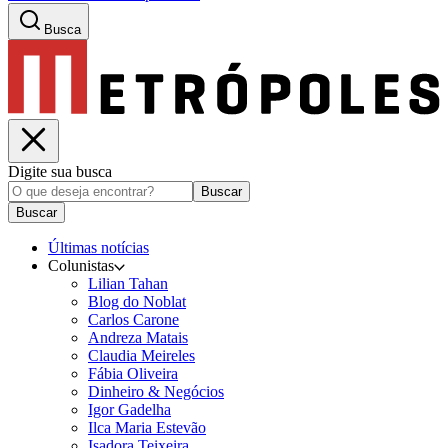
Busca
Digite sua busca
Buscar
Buscar
Últimas notícias
Colunistas
Lilian Tahan
Blog do Noblat
Carlos Carone
Andreza Matais
Claudia Meireles
Fábia Oliveira
Dinheiro & Negócios
Igor Gadelha
Ilca Maria Estevão
Isadora Teixeira