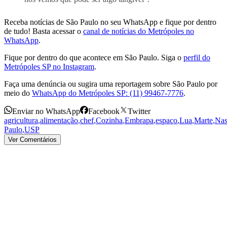
Receba notícias de São Paulo no seu WhatsApp e fique por dentro
de tudo! Basta acessar o
canal de notícias do Metrópoles no
WhatsApp
.
Fique por dentro do que acontece em São Paulo. Siga o
perfil do
Metrópoles SP no Instagram
.
Faça uma denúncia ou sugira uma reportagem sobre São Paulo por
meio do
WhatsApp do Metrópoles SP: (11) 99467-7776
.
Enviar no WhatsApp
Facebook
Twitter
agricultura
,
alimentação
,
chef
,
Cozinha
,
Embrapa
,
espaço
,
Lua
,
Marte
,
Nas
Paulo
,
USP
Ver Comentários