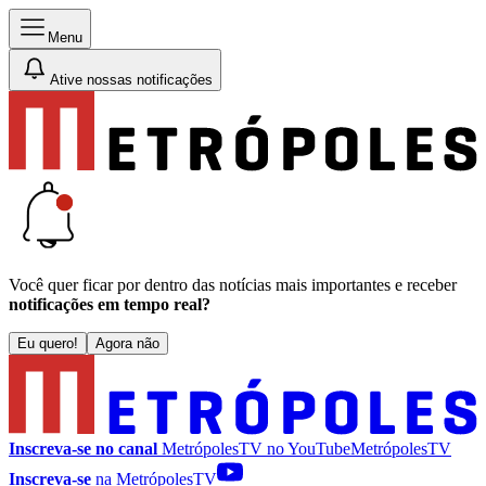
Menu
Ative nossas notificações
Você quer ficar por dentro das notícias mais importantes e receber
notificações em tempo real?
Eu quero!
Agora não
Inscreva-se no canal
MetrópolesTV no
YouTube
MetrópolesTV
Inscreva-se
na MetrópolesTV