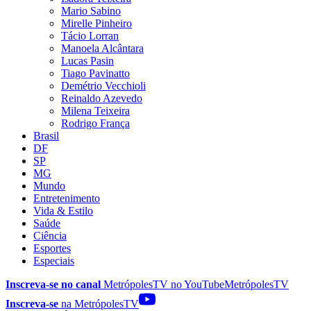
Mario Sabino
Mirelle Pinheiro
Tácio Lorran
Manoela Alcântara
Lucas Pasin
Tiago Pavinatto
Demétrio Vecchioli
Reinaldo Azevedo
Milena Teixeira
Rodrigo França
Brasil
DF
SP
MG
Mundo
Entretenimento
Vida & Estilo
Saúde
Ciência
Esportes
Especiais
Inscreva-se no canal
MetrópolesTV no
YouTube
MetrópolesTV
Inscreva-se
na MetrópolesTV